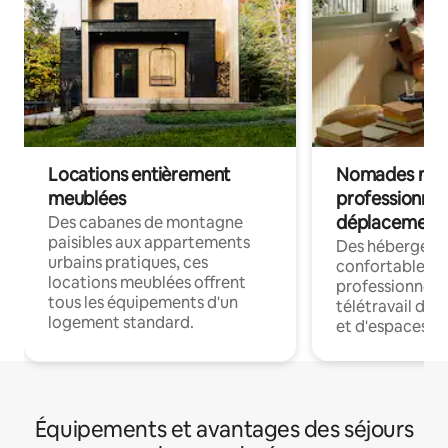
Locations entièrement
Nomades num
meublées
professionnel
déplacement
Des cabanes de montagne
paisibles aux appartements
Des hébergem
urbains pratiques, ces
confortables p
locations meublées offrent
professionnels
tous les équipements d'un
télétravail dis
logement standard.
et d'espaces de
Équipements et avantages des séjours