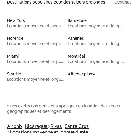
Destinations populaires pour des séjours prolongés
Destinati
New York
Barcelone
Locations moyenne et longue durée
Locations moyenne et longue durée
Florence
Athènes
Locations moyenne et longue durée
Locations moyenne et longue durée
Miami
Montréal
Locations moyenne et longue durée
Locations moyenne et longue durée
Seattle
Afficher plus
Locations moyenne et longue durée
* Des exclusions peuvent s'appliquer en fonction des zones
géographiques et des logements.
Airbnb
Nicaragua
Rivas
Santa Cruz
Locations moyenne et longue durée