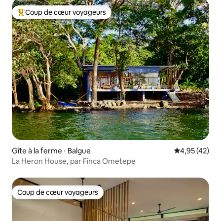
Coup de cœur voyageurs
Coups de cœur voyageurs les plus appréciés
Gîte à la ferme ⋅ Balgue
Évaluation mo
4,95 (42)
La Heron House, par Finca Ometepe
Coup de cœur voyageurs
Coup de cœur voyageurs