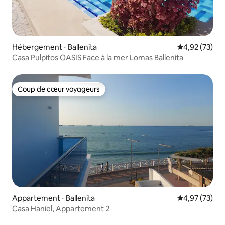
Hébergement ⋅ Ballenita
Évaluation mo
4,92 (73)
Casa Pulpitos OASIS Face à la mer Lomas Ballenita
Coup de cœur voyageurs
Coup de cœur voyageurs
Appartement ⋅ Ballenita
Évaluation mo
4,97 (73)
Casa Haniel, Appartement 2