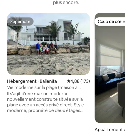
plus encore.
Superhôte
Coup de cœur vo
Superhôte
Coup de cœur vo
Hébergement ⋅ Ballenita
Évaluation moyenne sur la base 
4,88 (173)
Vie moderne sur la plage (maison à
vendre)
Il s'agit d'une maison moderne
nouvellement construite située sur la
plage avec un accès privé direct. Style
moderne, propriété de deux étages.
Séjour ouvert/espace social en bas et
2 grandes chambres, chacune avec salle
de bain privée à l'étage. Tous les
Appartement en r