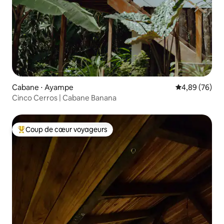
Cabane ⋅ Ayampe
Évaluation mo
4,89 (76)
Cinco Cerros | Cabane Banana
Coup de cœur voyageurs
Coups de cœur voyageurs les plus appréciés