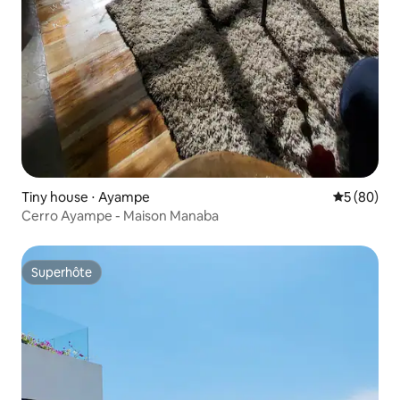
Tiny house ⋅ Ayampe
Évaluation
5 (80)
Cerro Ayampe - Maison Manaba
Superhôte
Superhôte