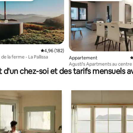
Évaluation moyenne sur la base de 182 commen
4,96 (182)
de la ferme - La Pallissa
r la base de 75 commentaires : 4,93 sur 5
Appartement
É
Agustí's Apartments au centre 
t d'un chez-soi et des tarifs mensuels 
Nous vous...