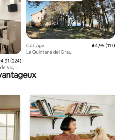
Cottage
Évaluation moyenne sur
4,99 (117)
La Quintana del Grau
taires : 4,96 sur 5
valuation moyenne sur la base de 224 commentaires : 4,91 sur 5
4,91 (224)
de Vic,
avantageux