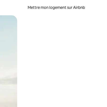
Mettre mon logement sur Airbnb
sant glisser.