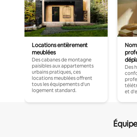
Locations entièrement
Noma
meublées
prof
dépl
Des cabanes de montagne
paisibles aux appartements
Des 
urbains pratiques, ces
confo
locations meublées offrent
profe
tous les équipements d'un
télét
logement standard.
et d'
Équipe