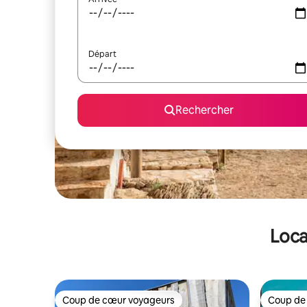
Départ
Rechercher
Loca
Coup de cœur voyageurs
Coup de
Coup de cœur voyageurs
Coup de