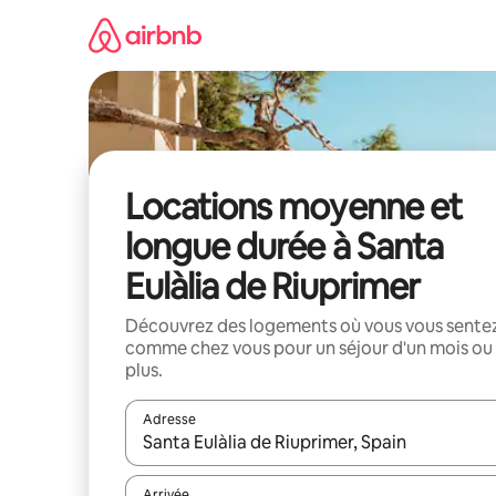
Aller
directement
au
contenu
Locations moyenne et
longue durée à Santa
Eulàlia de Riuprimer
Découvrez des logements où vous vous sente
comme chez vous pour un séjour d'un mois ou
plus.
Adresse
Lorsque les résultats s'affichent, utilisez les flèc
Arrivée