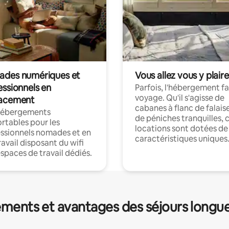
des numériques et
Vous allez vous y plaire
essionnels en
Parfois, l'hébergement fai
voyage. Qu'il s'agisse de
acement
cabanes à flanc de falais
hébergements
de péniches tranquilles, 
rtables pour les
locations sont dotées de
ssionnels nomades et en
caractéristiques uniques
ravail disposant du wifi
espaces de travail dédiés.
ments et avantages des séjours longu