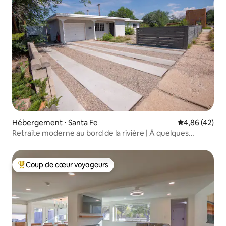
Hébergement ⋅ Santa Fe
Évaluation mo
4,86 (42)
Retraite moderne au bord de la rivière | À quelques
minutes de Plaza et de Railyard
Coup de cœur voyageurs
Coups de cœur voyageurs les plus appréciés