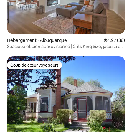
Hébergement ⋅ Albuquerque
Évaluation mo
4,97 (36)
Spacieux et bien approvisionné | 2 lits King Size, jacuzzi et
foyer extérieur
Coup de cœur voyageurs
Coup de cœur voyageurs