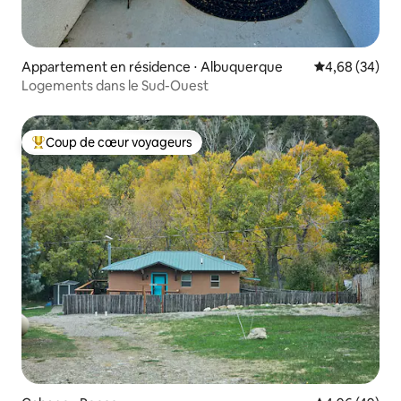
Appartement en résidence ⋅ Albuquerque
Évaluation mo
4,68 (34)
Logements dans le Sud-Ouest
Coup de cœur voyageurs
Coups de cœur voyageurs les plus appréciés