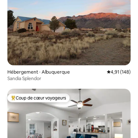
Hébergement ⋅ Albuquerque
Évaluation moy
4,91 (148)
Sandia Splendor
Coup de cœur voyageurs
Coups de cœur voyageurs les plus appréciés