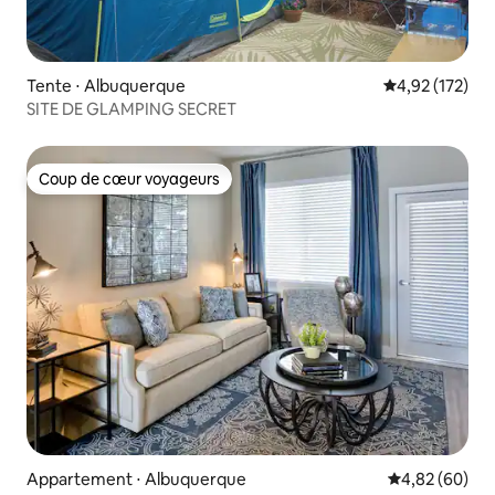
Tente ⋅ Albuquerque
Évaluation moy
4,92 (172)
SITE DE GLAMPING SECRET
Coup de cœur voyageurs
Coup de cœur voyageurs
Appartement ⋅ Albuquerque
Évaluation mo
4,82 (60)