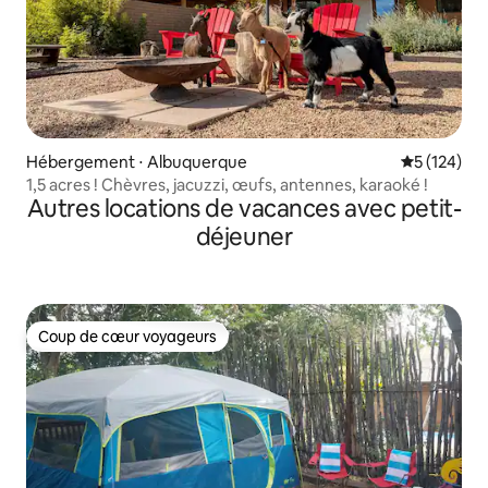
Hébergement ⋅ Albuquerque
Évaluation 
5 (124)
1,5 acres ! Chèvres, jacuzzi, œufs, antennes, karaoké !
Autres locations de vacances avec petit-
déjeuner
Coup de cœur voyageurs
Coup de cœur voyageurs