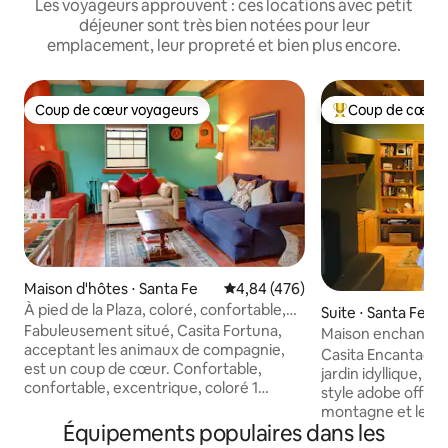
Les voyageurs approuvent : ces locations avec petit
déjeuner sont très bien notées pour leur
emplacement, leur propreté et bien plus encore.
Coup de cœur voyageurs
Coup de cœur 
Coup de cœur voyageurs
Coups de cœur vo
Maison d'hôtes ⋅ Santa Fe
Évaluation moyenne sur la base 
4,84 (476)
À pied de la Plaza, coloré, confortable,
Suite ⋅ Santa Fe
spacieux 1 chambre
Fabuleusement situé, Casita Fortuna,
Maison enchanté
acceptant les animaux de compagnie,
Casita Encantado 
est un coup de cœur. Confortable,
jardin idyllique, c
confortable, excentrique, coloré 1
style adobe offre 
chambre chargé avec Santa Fe Charm,
montagne et le cou
cheminée Kiva (du 15 octobre au 15 avril),
Équipements populaires dans les
Profitez de l'obser
cuisine approvisionnée, cour clôturée,