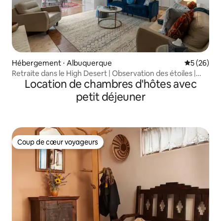
Hébergement ⋅ Albuquerque
Évaluation
5 (26)
Retraite dans le High Desert | Observation des étoiles |
Location de chambres d'hôtes avec
ABQ et Santa Fe
petit déjeuner
Coup de cœur voyageurs
Coup de cœur voyageurs