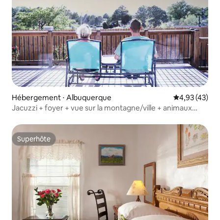
Hébergement ⋅ Albuquerque
Évaluation mo
4,93 (43)
Jacuzzi + foyer + vue sur la montagne/ville + animaux
acceptés + randonnée !
Superhôte
Superhôte