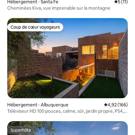
Hébergement ⋅ Santa Fe
Évaluatio
5 (11)
Cheminées Kiva, vue imprenable sur la montagne
Coup de cœur voyageurs
Coup de cœur voyageurs
Hébergement ⋅ Albuquerque
Évaluation moy
4,92 (166)
Téléviseur HD 100 pouces, calme, sûr, jardin propre, PS4,
Zen Geisha Home
Superhôte
Superhôte