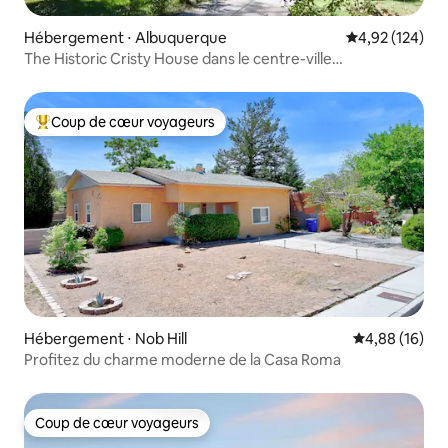
Hébergement ⋅ Albuquerque
Évaluation moy
4,92 (124)
The Historic Cristy House dans le centre-ville
d'Albuquerque
Coup de cœur voyageurs
Coups de cœur voyageurs les plus appréciés
Hébergement ⋅ Nob Hill
Évaluation mo
4,88 (16)
Profitez du charme moderne de la Casa Roma
Coup de cœur voyageurs
Coup de cœur voyageurs