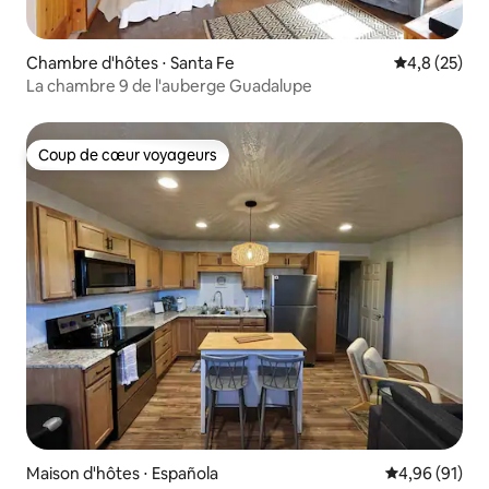
Chambre d'hôtes ⋅ Santa Fe
Évaluation m
4,8 (25)
La chambre 9 de l'auberge Guadalupe
Coup de cœur voyageurs
Coup de cœur voyageurs
Maison d'hôtes ⋅ Española
Évaluation mo
4,96 (91)