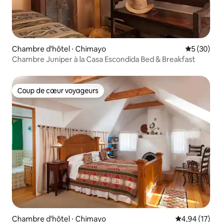
Chambre d'hôtel ⋅ Chimayo
Évaluation
5 (30)
Chambre Juniper à la Casa Escondida Bed & Breakfast
Coup de cœur voyageurs
Coup de cœur voyageurs
Chambre d'hôtel ⋅ Chimayo
Évaluation mo
4,94 (17)