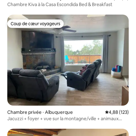
Chambre Kiva à la Casa Escondida Bed & Breakfast
Coup de cœur voyageurs
Coup de cœur voyageurs
Chambre privée ⋅ Albuquerque
Évaluation moy
4,88 (123)
Jacuzzi + foyer + vue sur la montagne/ville + animaux
acceptés + randonnée !