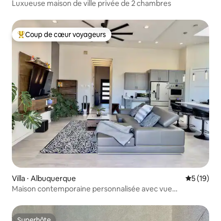
Luxueuse maison de ville privée de 2 chambres
Coup de cœur voyageurs
Coups de cœur voyageurs les plus appréciés
Villa ⋅ Albuquerque
Évaluation
5 (19)
Maison contemporaine personnalisée avec vue
panoramique sur la ville
Superhôte