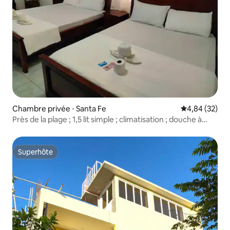
Chambre privée ⋅ Santa Fe
Évaluation mo
4,84 (32)
Près de la plage ; 1,5 lit simple ; climatisation ; douche à
chaud et à froid ; cuisine privée ; terrasse
Superhôte
Superhôte