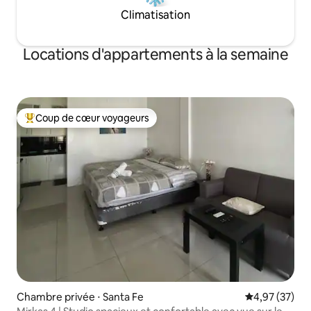
Climatisation
Locations d'appartements à la semaine
Coup de cœur voyageurs
Coups de cœur voyageurs les plus appréciés
Chambre privée ⋅ Santa Fe
Évaluation mo
4,97 (37)