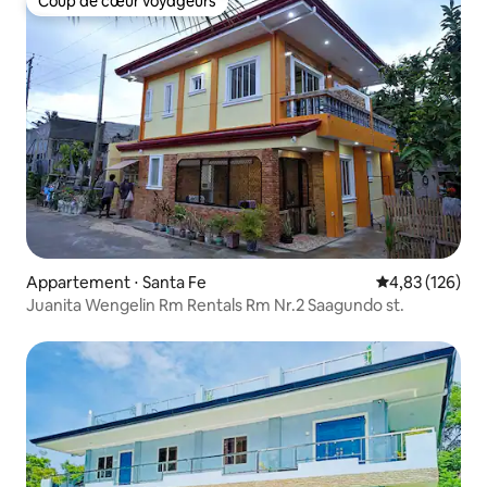
Coup de cœur voyageurs
Coup de cœur voyageurs
Appartement ⋅ Santa Fe
Évaluation moy
4,83 (126)
Juanita Wengelin Rm Rentals Rm Nr.2 Saagundo st.