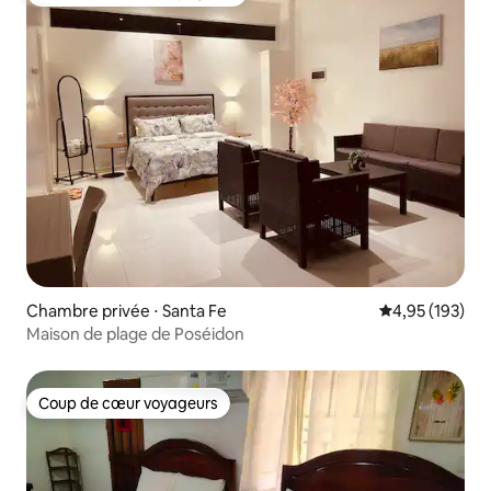
Coups de cœur voyageurs les plus appréciés
Chambre privée ⋅ Santa Fe
Évaluation moy
4,95 (193)
Maison de plage de Poséidon
Coup de cœur voyageurs
Coup de cœur voyageurs