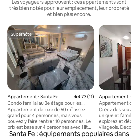
Les voyageurs approuvent : ces appartements sont
très bien notés pour leur emplacement, leur propreté
et bien plus encore.
Superhôte
Superhôte
Appartement ⋅ Santa Fe
Évaluation moyenne sur la bas
4,73 (11)
Appartement ⋅ Me
Condo familial au 3e étage pour les
Appartement de l
amateurs d'étoiles
dans un village
Appartement de luxe de 50 m² assez
Créez des souveni
grand pour 4 personnes, mais vous
unique et familial.
pouvez y faire rentrer 10 personnes. Le
explorez et découv
prix est basé sur 4 personnes avec 1 lit
villageois. Découvrez les belles plages en
Santa Fe : équipements populaires dans
King Size. 1 canapé-lit pliant. 2 grands
faisant le tour des