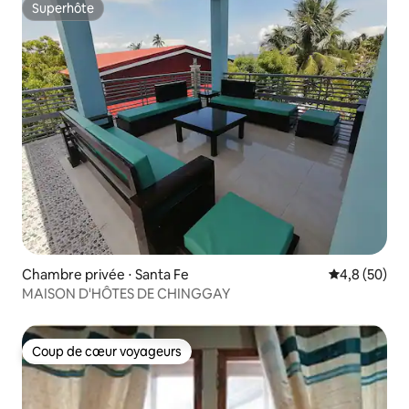
Superhôte
Superhôte
Chambre privée ⋅ Santa Fe
Évaluation m
4,8 (50)
MAISON D'HÔTES DE CHINGGAY
Coup de cœur voyageurs
Coup de cœur voyageurs