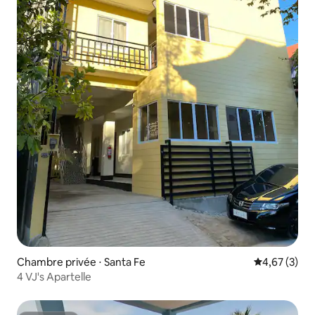
Chambre privée ⋅ Santa Fe
Évaluation m
4,67 (3)
4 VJ's Apartelle