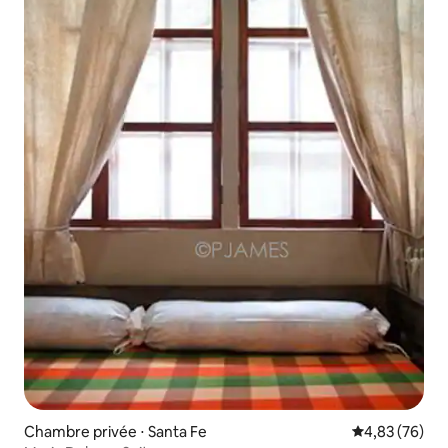
Chambre privée ⋅ Santa Fe
Évaluation mo
4,83 (76)