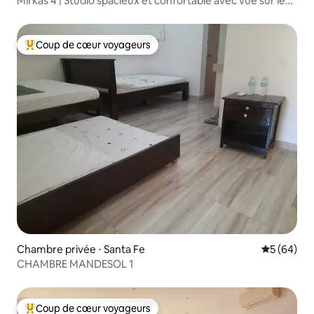
Mirkas 4 | Studio spacieux et confortable avec vue sur le
jardin
Coup de cœur voyageurs
Coups de cœur voyageurs les plus appréciés
Chambre privée ⋅ Santa Fe
Évaluation
5 (64)
CHAMBRE MANDESOL 1
Coup de cœur voyageurs