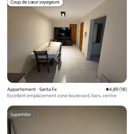
Coup de cœur voyageurs
Coup de cœur voyageurs
Appartement ⋅ Santa Fe
Évaluation mo
4,89 (18)
Excellent emplacement zone boulevard, bars, centre
Superhôte
Superhôte