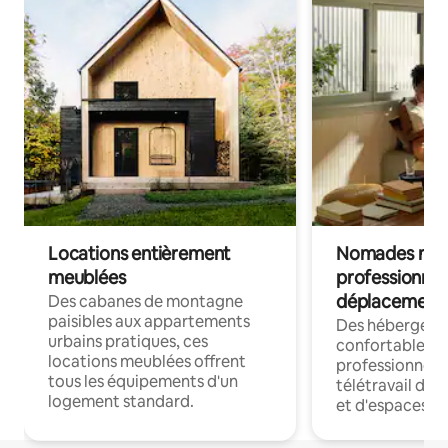
Locations entièrement
Nomades num
meublées
professionnel
déplacement
Des cabanes de montagne
paisibles aux appartements
Des hébergem
urbains pratiques, ces
confortables p
locations meublées offrent
professionnels
tous les équipements d'un
télétravail dis
logement standard.
et d'espaces de