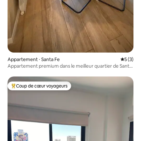
Appartement ⋅ Santa Fe
Évaluatio
5 (3)
Appartement premium dans le meilleur quartier de Santa
Fe
Coup de cœur voyageurs
Coups de cœur voyageurs les plus appréciés