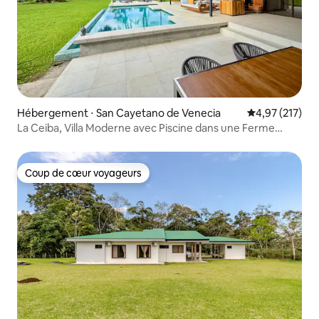
Hébergement ⋅ San Cayetano de Venecia
Évaluation moy
4,97 (217)
La Ceiba, Villa Moderne avec Piscine dans une Ferme
Laitière
Coup de cœur voyageurs
Coup de cœur voyageurs