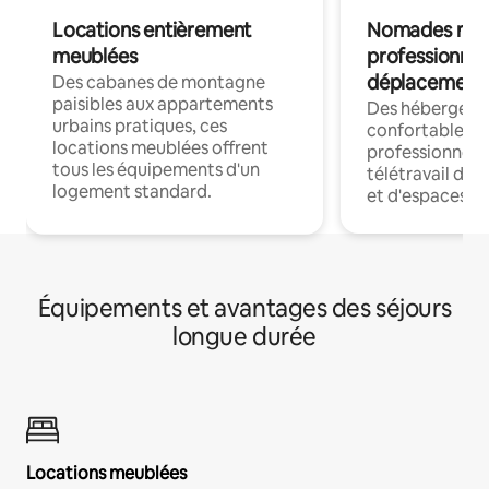
Locations entièrement
Nomades num
meublées
professionnel
déplacement
Des cabanes de montagne
paisibles aux appartements
Des hébergem
urbains pratiques, ces
confortables p
locations meublées offrent
professionnels
tous les équipements d'un
télétravail dis
logement standard.
et d'espaces de
Équipements et avantages des séjours
longue durée
Locations meublées