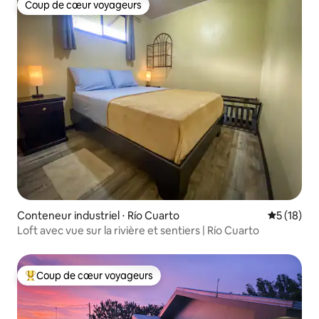
Coup de cœur voyageurs
Coup de cœur voyageurs
Conteneur industriel ⋅ Río Cuarto
Évaluation
5 (18)
Loft avec vue sur la rivière et sentiers | Río Cuarto
Coup de cœur voyageurs
Coups de cœur voyageurs les plus appréciés