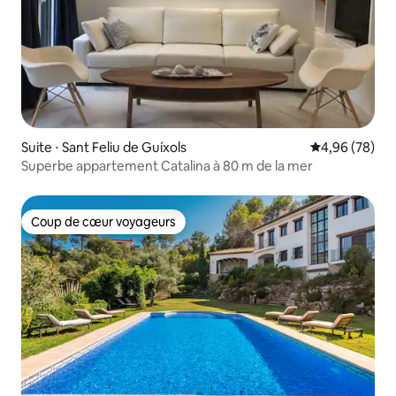
Suite ⋅ Sant Feliu de Guíxols
Évaluation mo
4,96 (78)
Superbe appartement Catalina à 80 m de la mer
Coup de cœur voyageurs
Coup de cœur voyageurs