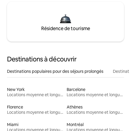
Résidence de tourisme
Destinations à découvrir
Destinations populaires pour des séjours prolongés
Destinati
New York
Barcelone
Locations moyenne et longue durée
Locations moyenne et longue durée
Florence
Athènes
Locations moyenne et longue durée
Locations moyenne et longue durée
Miami
Montréal
Locations moyenne et longue durée
Locations moyenne et longue durée