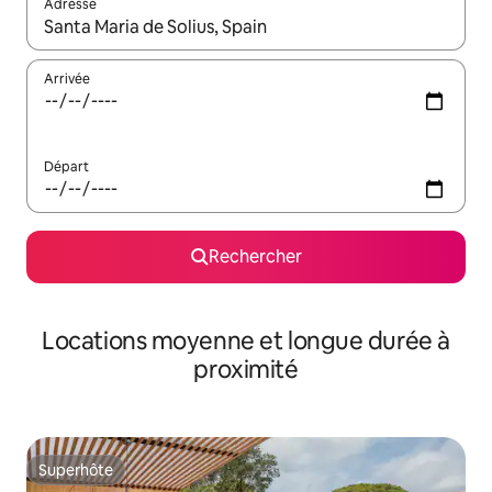
Adresse
Lorsque les résultats s'affichent, utilisez les flèches vers le hau
Arrivée
Départ
Rechercher
Locations moyenne et longue durée à
proximité
Superhôte
Superhôte