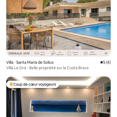
Villa ⋅ Santa Maria de Solius
Évaluatio
5 (4)
Villa Le Grá - Belle propriété sur la Costa Brava
Coup de cœur voyageurs
Coups de cœur voyageurs les plus appréciés