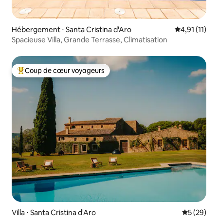
Hébergement ⋅ Santa Cristina d'Aro
Évaluation m
4,91 (11)
Spacieuse Villa, Grande Terrasse, Climatisation
Coup de cœur voyageurs
Coups de cœur voyageurs les plus appréciés
Villa ⋅ Santa Cristina d'Aro
Évaluation
5 (29)