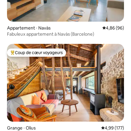
Appartement ⋅ Navàs
Évaluation mo
4,86 (96)
Fabuleux appartement à Navàs (Barcelone)
Coup de cœur voyageurs
Coups de cœur voyageurs les plus appréciés
Grange ⋅ Olius
Évaluation moy
4,99 (177)