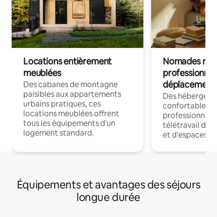
Locations entièrement
Nomades num
meublées
professionnel
déplacement
Des cabanes de montagne
paisibles aux appartements
Des hébergem
urbains pratiques, ces
confortables p
locations meublées offrent
professionnels
tous les équipements d'un
télétravail dis
logement standard.
et d'espaces de
Équipements et avantages des séjours
longue durée