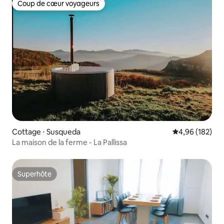
Coup de cœur voyageurs
Coup de cœur voyageurs
Cottage ⋅ Susqueda
Évaluation moy
4,96 (182)
La maison de la ferme - La Pallissa
Superhôte
Superhôte