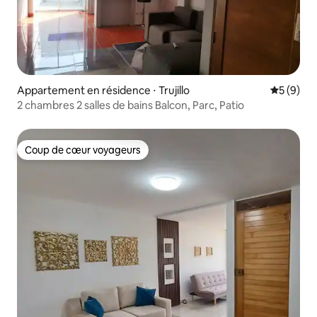
Appartement en résidence ⋅ Trujillo
Évaluatio
5 (9)
2 chambres 2 salles de bains Balcon, Parc, Patio
Coup de cœur voyageurs
Coup de cœur voyageurs