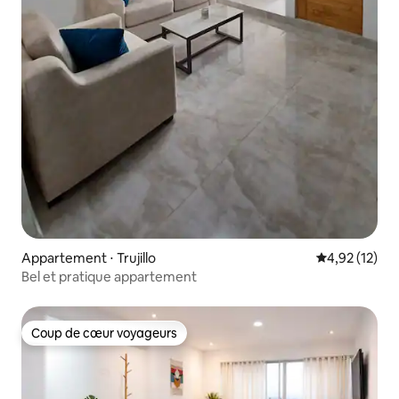
Appartement ⋅ Trujillo
Évaluation mo
4,92 (12)
Bel et pratique appartement
Coup de cœur voyageurs
Coup de cœur voyageurs