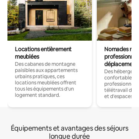
Locations entièrement
Nomades num
meublées
professionnel
déplacement
Des cabanes de montagne
paisibles aux appartements
Des hébergem
urbains pratiques, ces
confortables p
locations meublées offrent
professionnels
tous les équipements d'un
télétravail dis
logement standard.
et d'espaces de
Équipements et avantages des séjours
longue durée