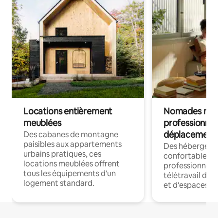
Locations entièrement
Nomades num
meublées
professionnel
déplacement
Des cabanes de montagne
paisibles aux appartements
Des hébergem
urbains pratiques, ces
confortables p
locations meublées offrent
professionnels
tous les équipements d'un
télétravail dis
logement standard.
et d'espaces de