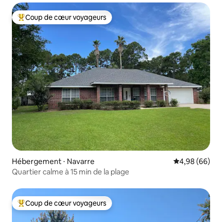
Coup de cœur voyageurs
Coups de cœur voyageurs les plus appréciés
Hébergement ⋅ Navarre
Évaluation mo
4,98 (66)
Quartier calme à 15 min de la plage
Coup de cœur voyageurs
Coups de cœur voyageurs les plus appréciés