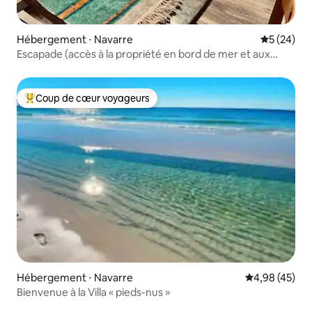
Hébergement ⋅ Navarre
Évaluation
5 (24)
Escapade (accès à la propriété en bord de mer et aux
kayaks)
Coup de cœur voyageurs
Coups de cœur voyageurs les plus appréciés
Hébergement ⋅ Navarre
Évaluation mo
4,98 (45)
Bienvenue à la Villa « pieds-nus »