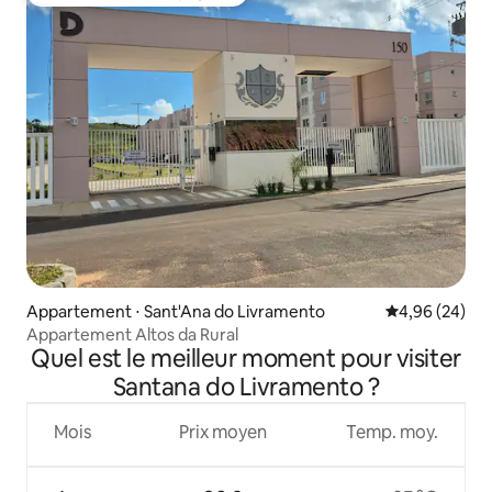
Coups de cœur voyageurs les plus appréciés
Appartement ⋅ Sant'Ana do Livramento
Évaluation mo
4,96 (24)
Appartement Altos da Rural
Quel est le meilleur moment pour visiter
Santana do Livramento ?
Mois
Prix moyen
Temp. moy.