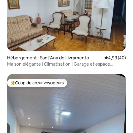
Hébergement ⋅ Sant'Ana do Livramento
Évaluation mo
4,93 (40)
Maison élégante | Climatisation | Garage et espace
barbecue
Coup de cœur voyageurs
Coups de cœur voyageurs les plus appréciés