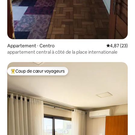
Appartement ⋅ Centro
Évaluation mo
4,87 (23)
appartement central à côté de la place internationale
Coup de cœur voyageurs
Coups de cœur voyageurs les plus appréciés