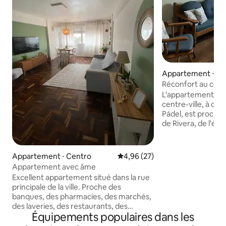
Appartement ⋅ Ce
Réconfort au centr
L'appartement con
centre-ville, à c
Pádel, est proche 
de Rivera, de l'épi
et de la station-se
retour. Équipé pou
accueillir jusqu'à 
Appartement ⋅ Centro
Évaluation moyenne sur la base
4,96 (27)
(consulter), et com
Appartement avec âme
les serviettes. Su
Excellent appartement situé dans la rue
préparer vos repa
principale de la ville. Proche des
d'une surveillanc
banques, des pharmacies, des marchés,
privilégié, à proxi
des laveries, des restaurants, des
commercial et des 
Équipements populaires dans les
boulangeries, des universités, de la
commerçantes de 
mairie, de l'église principale et de la place