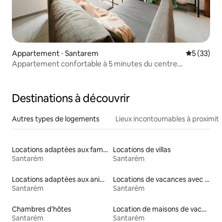
Appartement ⋅ Santarem
Évaluation
5 (33)
Appartement confortable à 5 minutes du centre
historique de Santarém
Destinations à découvrir
Autres types de logements
Lieux incontournables à proximit
Locations adaptées aux familles
Locations de villas
Santarém
Santarém
Locations adaptées aux animaux
Locations de vacances avec piscine
Santarém
Santarém
Chambres d'hôtes
Location de maisons de vacances
Santarém
Santarém