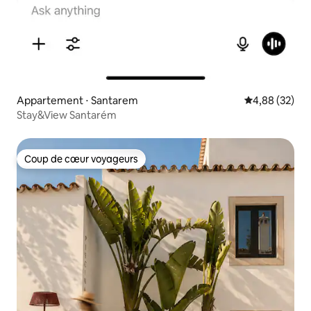
Appartement ⋅ Santarem
Évaluation mo
4,88 (32)
Stay&View Santarém
Coup de cœur voyageurs
Coup de cœur voyageurs