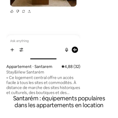
préfèrent cuisiner
L'emplacement ce
l'appartement en f
pour explorer la vil
proximité de Sant
confort du Wi-Fi h
télévision intellig
magnifique balcon
pourrez vous dét
journée d'explorat
Appartement ⋅ Santarem
Évaluation moyenne sur la base
4,88 (32)
Stay&View Santarém
« Ce logement central offre un accès
facile à tous les sites et commodités. À
distance de marche des sites historiques
et culturels, des boutiques et des
Santarém : équipements populaires
restaurants. Faites un jogging dans le
parc ou prenez votre petit déjeuner
dans les appartements en location
dans un café à proximité. La cuisine est
entièrement équipée et comprend un
lave-vaisselle, un lave-linge et tout le