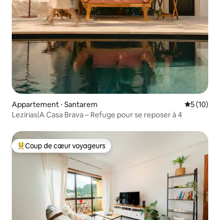
Appartement ⋅ Santarem
Évaluation
5 (10)
Lezírias|A Casa Brava – Refuge pour se reposer à 4
Coup de cœur voyageurs
Coups de cœur voyageurs les plus appréciés