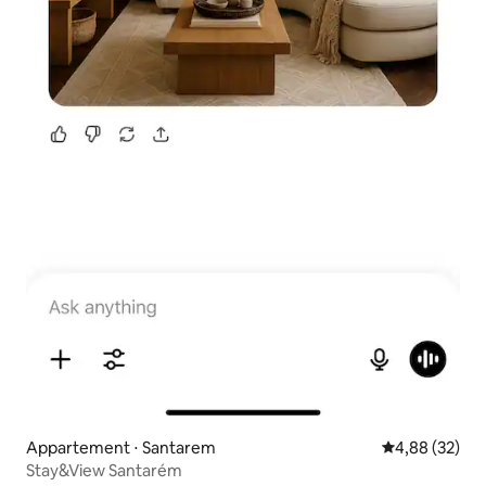
Appartement ⋅ Santarem
Évaluation mo
4,88 (32)
Stay&View Santarém