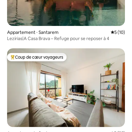
Appartement ⋅ Santarem
Évaluation
5 (10)
Lezírias|A Casa Brava – Refuge pour se reposer à 4
Coup de cœur voyageurs
Coups de cœur voyageurs les plus appréciés