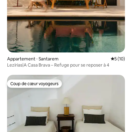
Appartement ⋅ Santarem
Évaluation
5 (10)
Lezírias|A Casa Brava – Refuge pour se reposer à 4
Coup de cœur voyageurs
Coup de cœur voyageurs