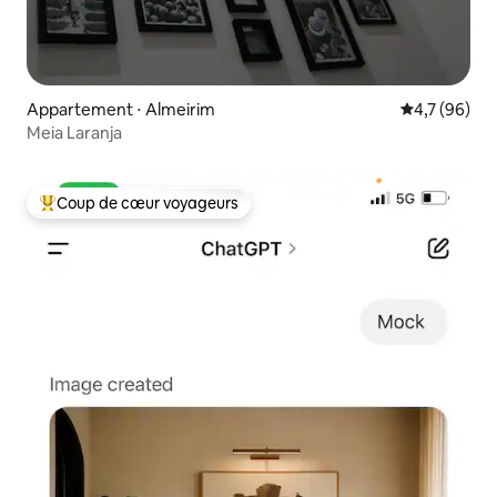
Appartement ⋅ Almeirim
Évaluation m
4,7 (96)
Meia Laranja
Coup de cœur voyageurs
Coups de cœur voyageurs les plus appréciés