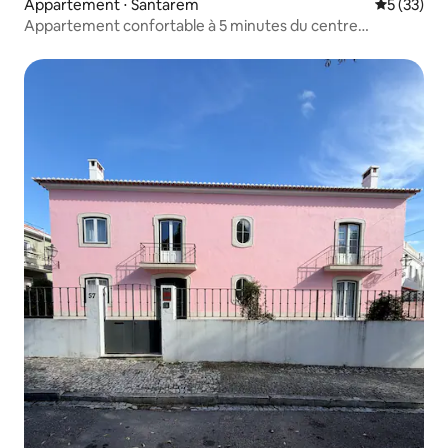
Appartement ⋅ Santarem
Évaluation
5 (33)
Appartement confortable à 5 minutes du centre
historique de Santarém