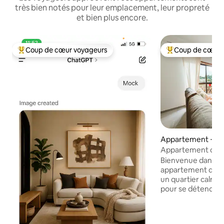
très bien notés pour leur emplacement, leur propreté
et bien plus encore.
Coup de cœur voyageurs
Coup de cœur 
Coups de cœur voyageurs les plus appréciés
Coups de cœur vo
Appartement ⋅ S
Appartement conf
du centre histori
Bienvenue dans m
appartement de 2 
un quartier calme
pour se détendre t
maximum des envir
entièrement équi
attend, prête pour