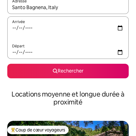
Adresse
Lorsque les résultats s'affichent, utilisez les flèches vers le hau
Arrivée
Départ
Rechercher
Locations moyenne et longue durée à
proximité
Coup de cœur voyageurs
Coups de cœur voyageurs les plus appréciés