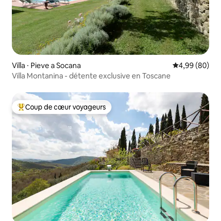
Villa ⋅ Pieve a Socana
Évaluation mo
4,99 (80)
Villa Montanina - détente exclusive en Toscane
Coup de cœur voyageurs
Coups de cœur voyageurs les plus appréciés