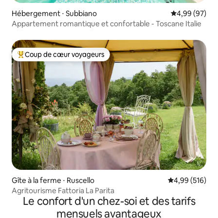
Hébergement ⋅ Subbiano
Évaluation mo
4,99 (97)
Appartement romantique et confortable - Toscane Italie
Coup de cœur voyageurs
Coups de cœur voyageurs les plus appréciés
Gîte à la ferme ⋅ Ruscello
Évaluation moy
4,99 (516)
Agritourisme Fattoria La Parita
Le confort d'un chez-soi et des tarifs
mensuels avantageux