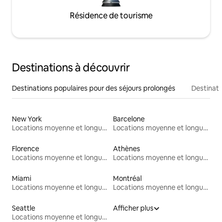
Résidence de tourisme
Destinations à découvrir
Destinations populaires pour des séjours prolongés
Destinati
New York
Barcelone
Locations moyenne et longue durée
Locations moyenne et longue durée
Florence
Athènes
Locations moyenne et longue durée
Locations moyenne et longue durée
Miami
Montréal
Locations moyenne et longue durée
Locations moyenne et longue durée
Seattle
Afficher plus
Locations moyenne et longue durée