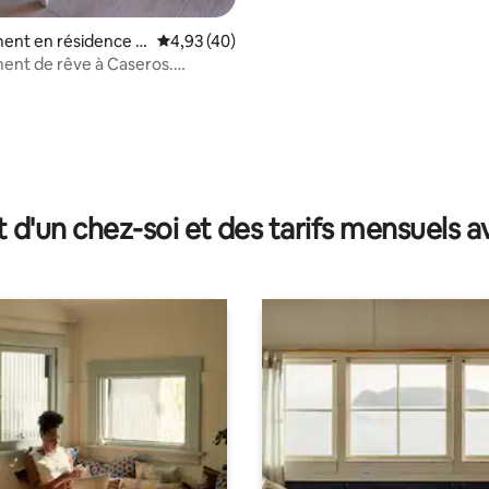
ent en résidence ⋅
Évaluation moyenne sur la base de 40 comme
4,93 (40)
ent de rêve à Caseros.
nt idéal !
r la base de 11 commentaires : 4,91 sur 5
t d'un chez-soi et des tarifs mensuels 