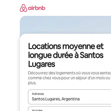
Aller
directement
au
contenu
Locations moyenne et
longue durée à Santos
Lugares
Découvrez des logements où vous vous sente
comme chez vous pour un séjour d'un mois ou
plus.
Adresse
Lorsque les résultats s'affichent, utilisez les flèc
Arrivée