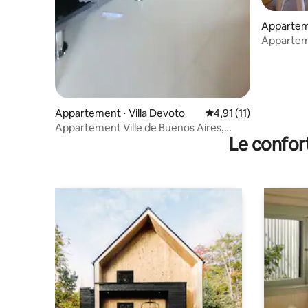
Appartem
Caseros
Appartem
Emplaceme
Appartement ⋅ Villa Devoto
Évaluation moyenne su
4,91 (11)
Appartement Ville de Buenos Aires,
Le confor
Devoto R mts plaza