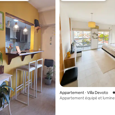
Appartement ⋅ Villa Devoto
É
Appartement équipé et lumine
une superbe vue