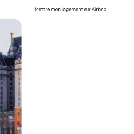
Mettre mon logement sur Airbnb
sant glisser.