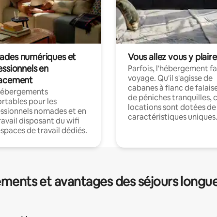
des numériques et
Vous allez vous y plaire
essionnels en
Parfois, l'hébergement fai
voyage. Qu'il s'agisse de
acement
cabanes à flanc de falais
hébergements
de péniches tranquilles, 
rtables pour les
locations sont dotées de
ssionnels nomades et en
caractéristiques uniques
ravail disposant du wifi
espaces de travail dédiés.
ments et avantages des séjours longu