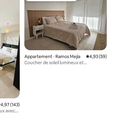
Appartement ⋅ Ramos Mejía
Évaluation moyenne su
4,93 (59)
Coucher de soleil lumineux et
chaleureux
valuation moyenne sur la base de 143 commentaires : 4,97 sur 5
4,97 (143)
ux avec