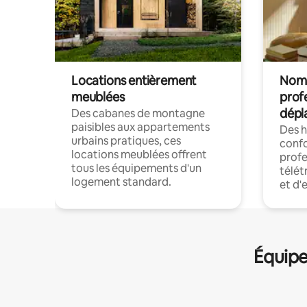
Locations entièrement
Noma
meublées
prof
dépl
Des cabanes de montagne
paisibles aux appartements
Des 
urbains pratiques, ces
confo
locations meublées offrent
profe
tous les équipements d'un
télét
logement standard.
et d'
Équipe