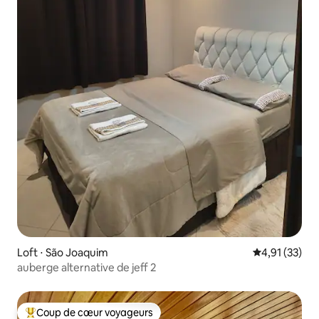
Loft ⋅ São Joaquim
Évaluation mo
4,91 (33)
auberge alternative de jeff 2
Coup de cœur voyageurs
Coups de cœur voyageurs les plus appréciés