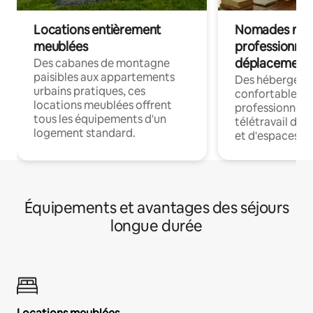
Locations entièrement
Nomades num
meublées
professionnel
déplacement
Des cabanes de montagne
paisibles aux appartements
Des hébergem
urbains pratiques, ces
confortables p
locations meublées offrent
professionnels
tous les équipements d'un
télétravail dis
logement standard.
et d'espaces de
Équipements et avantages des séjours
longue durée