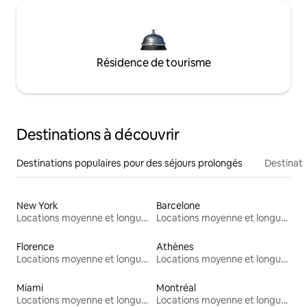
Résidence de tourisme
Destinations à découvrir
Destinations populaires pour des séjours prolongés
Destinati
New York
Barcelone
Locations moyenne et longue durée
Locations moyenne et longue durée
Florence
Athènes
Locations moyenne et longue durée
Locations moyenne et longue durée
Miami
Montréal
Locations moyenne et longue durée
Locations moyenne et longue durée