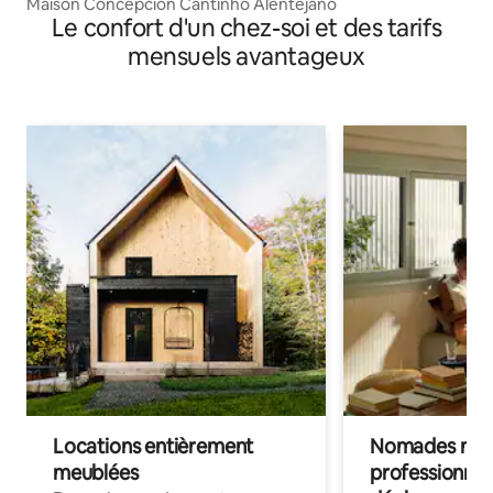
aldeireiros - Mértola
Maison Concepción Cantinho Alentejano
Le confort d'un chez-soi et des tarifs
mensuels avantageux
Locations entièrement
Nomades num
meublées
professionnel