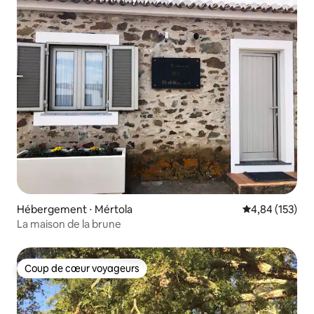
Hébergement ⋅ Mértola
Évaluation moy
4,84 (153)
La maison de la brune
Coup de cœur voyageurs
Coup de cœur voyageurs