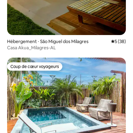
Hébergement ⋅ São Miguel dos Milagres
Évaluation
5 (38)
Casa Akua_Milagres-AL
Coup de cœur voyageurs
Coup de cœur voyageurs