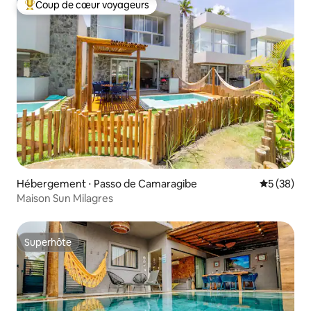
Coup de cœur voyageurs
Coups de cœur voyageurs les plus appréciés
Hébergement ⋅ Passo de Camaragibe
Évaluation
5 (38)
Maison Sun Milagres
Superhôte
Superhôte