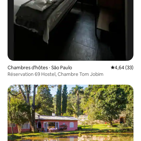
Chambres d'hôtes ⋅ São Paulo
Évaluation mo
4,64 (33)
Réservation 69 Hostel, Chambre Tom Jobim