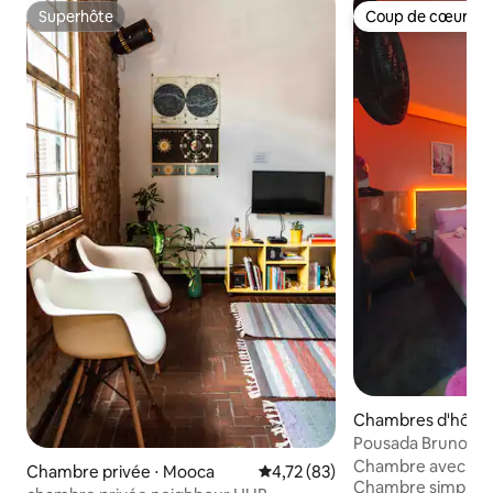
Superhôte
Coup de cœur vo
Superhôte
Coup de cœur vo
Chambres d'hôtes 
ulo
Pousada Bruno, Pa
Anhembi, café da
Chambre avec sall
Chambre privée ⋅ Mooca
Évaluation moyenne sur la base
4,72 (83)
Chambre simple av