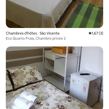
Chambres d'hôtes ⋅ São Vicente
Évaluation m
1,67 (3)
Eco Quarto Praia, Chambre privée 2