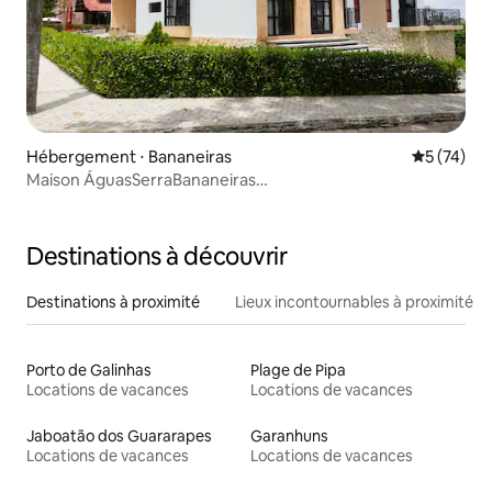
Hébergement ⋅ Bananeiras
Évaluation
5 (74)
Maison ÁguasSerraBananeiras
@vivendamartinsdemiranda
Destinations à découvrir
Destinations à proximité
Lieux incontournables à proximité
Porto de Galinhas
Plage de Pipa
Locations de vacances
Locations de vacances
Jaboatão dos Guararapes
Garanhuns
Locations de vacances
Locations de vacances