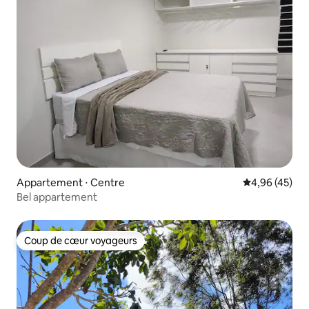
Appartement ⋅ Centre
Évaluation mo
4,96 (45)
Bel appartement
Coup de cœur voyageurs
Coup de cœur voyageurs