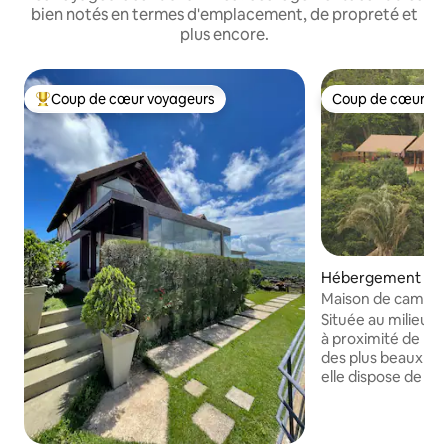
bien notés en termes d'emplacement, de propreté et
plus encore.
Coup de cœur voyageurs
Coup de cœur vo
Coups de cœur voyageurs les plus appréciés
Coup de cœur vo
Hébergement ⋅ Ba
Maison de campag
Située au milieu de
à proximité de l'es
des plus beaux co
elle dispose de 5 s
confortables avec 
de parking, salons,
de télévision, terr