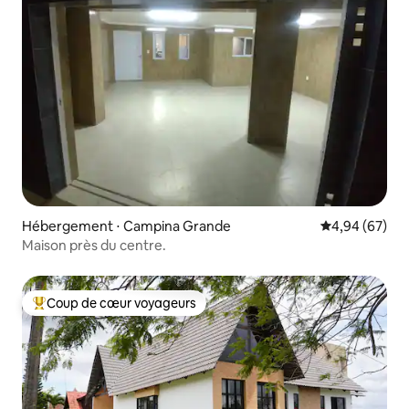
Hébergement ⋅ Campina Grande
Évaluation mo
4,94 (67)
Maison près du centre.
Coup de cœur voyageurs
Coups de cœur voyageurs les plus appréciés