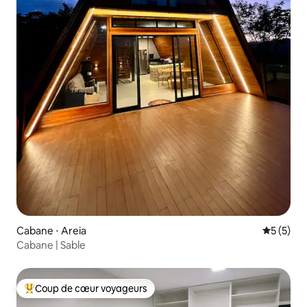
Cabane ⋅ Areia
Évaluatio
5 (5)
Cabane | Sable
Coup de cœur voyageurs
Coups de cœur voyageurs les plus appréciés