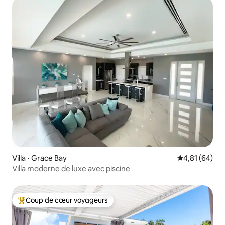
Villa ⋅ Grace Bay
Évaluation mo
4,81 (64)
Villa moderne de luxe avec piscine
Coup de cœur voyageurs
Coups de cœur voyageurs les plus appréciés