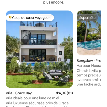
plus encore.
Coup de cœur voyageurs
Superhôte
Coups de cœur voyageurs les plus appréciés
Superhôte
Bungalow ⋅ Provid
Harbour House Sapodilla Bay - Voyez la
différence
Choisir la villa pa
temps précieux et
avec vos amis et v
une tâche ardue.
essayé de vous faci
Villa ⋅ Grace Bay
Évaluation moyenne sur la base
4,96 (81)
avons rassemblé no
raisons de réserve
Villa idéale pour une lune de miel
l'expérience de la
Villa luxueuse sécurisée près de Grace
House. 1. Bungalow de 2 chambres de