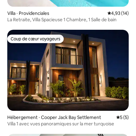
Villa ⋅ Providenciales
Évaluation mo
4,93 (14)
La Retraite, Villa Spacieuse 1 Chambre, 1 Salle de bain
Coup de cœur voyageurs
Coup de cœur voyageurs
Hébergement ⋅ Cooper Jack Bay Settlement
Évaluatio
5 (5)
Villa 1 avec vues panoramiques sur la mer turquoise