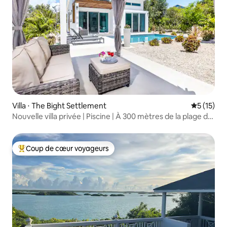
Villa ⋅ The Bight Settlement
Évaluation
5 (15)
Nouvelle villa privée | Piscine | À 300 mètres de la plage de
Grace Bay
Coup de cœur voyageurs
Coups de cœur voyageurs les plus appréciés