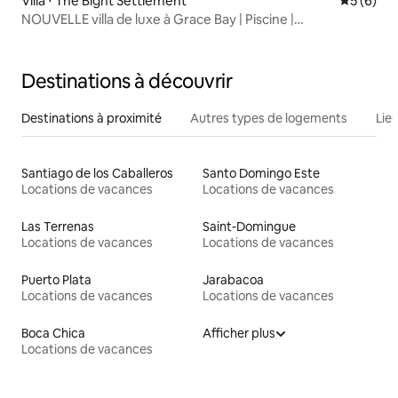
Villa ⋅ The Bight Settlement
Évaluatio
5 (6)
NOUVELLE villa de luxe à Grace Bay | Piscine |
2 min>Plage|Récif
Destinations à découvrir
Destinations à proximité
Autres types de logements
Lie
Santiago de los Caballeros
Santo Domingo Este
Locations de vacances
Locations de vacances
Las Terrenas
Saint-Domingue
Locations de vacances
Locations de vacances
Puerto Plata
Jarabacoa
Locations de vacances
Locations de vacances
Boca Chica
Afficher plus
Locations de vacances