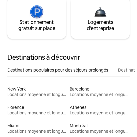
Stationnement
Logements
gratuit sur place
d'entreprise
Destinations à découvrir
Destinations populaires pour des séjours prolongés
Destinati
New York
Barcelone
Locations moyenne et longue durée
Locations moyenne et longue durée
Florence
Athènes
Locations moyenne et longue durée
Locations moyenne et longue durée
Miami
Montréal
Locations moyenne et longue durée
Locations moyenne et longue durée