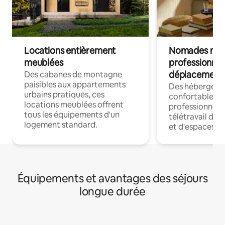
Locations entièrement
Nomades num
meublées
professionnel
déplacement
Des cabanes de montagne
paisibles aux appartements
Des hébergem
urbains pratiques, ces
confortables p
locations meublées offrent
professionnels
tous les équipements d'un
télétravail dis
logement standard.
et d'espaces de
Équipements et avantages des séjours
longue durée