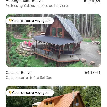
Hébergement ⋅ Beaver
Évaluation mo
4,96 (84)
Prairies agréables au bord de la rivière
Coup de cœur voyageurs
Coups de cœur voyageurs les plus appréciés
Cabane ⋅ Beaver
Évaluation mo
4,98 (61)
Cabane sur la rivière Sol Duc
Coup de cœur voyageurs
Coups de cœur voyageurs les plus appréciés