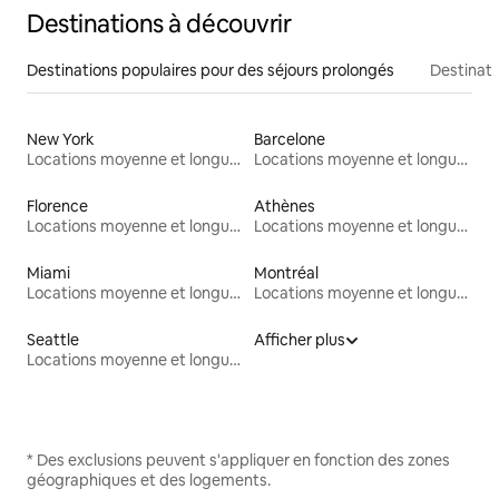
Destinations à découvrir
Destinations populaires pour des séjours prolongés
Destinati
New York
Barcelone
Locations moyenne et longue durée
Locations moyenne et longue durée
Florence
Athènes
Locations moyenne et longue durée
Locations moyenne et longue durée
Miami
Montréal
Locations moyenne et longue durée
Locations moyenne et longue durée
Seattle
Afficher plus
Locations moyenne et longue durée
* Des exclusions peuvent s'appliquer en fonction des zones
géographiques et des logements.