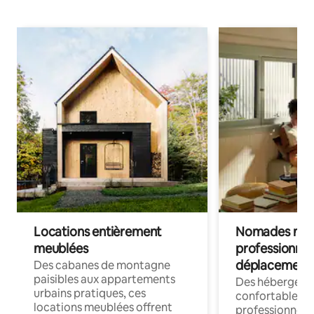
Locations entièrement
Nomades num
meublées
professionnel
déplacement
Des cabanes de montagne
paisibles aux appartements
Des hébergem
urbains pratiques, ces
confortables p
locations meublées offrent
professionnels