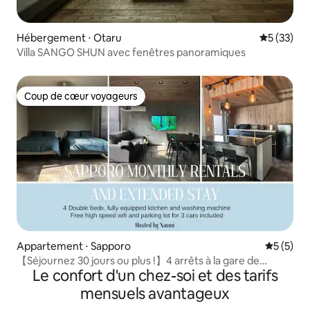
Hébergement ⋅ Otaru
Évaluation
5 (33)
Villa SANGO SHUN avec fenêtres panoramiques
Coup de cœur voyageurs
Coup de cœur voyageurs
Appartement ⋅ Sapporo
Évaluatio
5 (5)
【Séjournez 30 jours ou plus !】4 arrêts à la gare de
Le confort d'un chez-soi et des tarifs
Sapporo !
mensuels avantageux