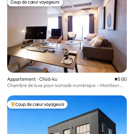
Coup de cœur voyageurs
Coup de cœur voyageurs
Appartement ⋅ Chūō-ku
Évaluatio
5 (6)
Chambre de luxe pour nomade numérique ~ Moniteur
Apple
Coup de cœur voyageurs
Coups de cœur voyageurs les plus appréciés