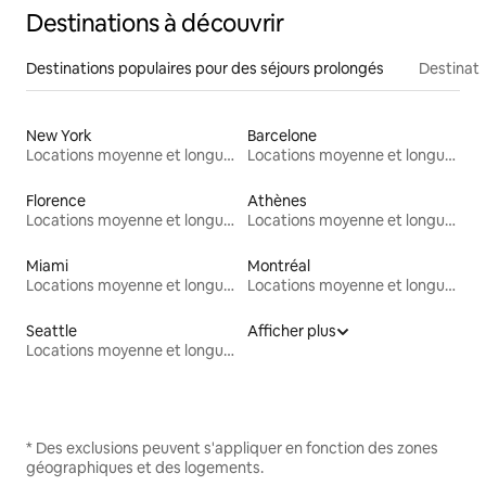
Destinations à découvrir
Destinations populaires pour des séjours prolongés
Destinati
New York
Barcelone
Locations moyenne et longue durée
Locations moyenne et longue durée
Florence
Athènes
Locations moyenne et longue durée
Locations moyenne et longue durée
Miami
Montréal
Locations moyenne et longue durée
Locations moyenne et longue durée
Seattle
Afficher plus
Locations moyenne et longue durée
* Des exclusions peuvent s'appliquer en fonction des zones
géographiques et des logements.