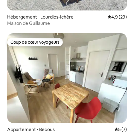
Hébergement ⋅ Lourdios-Ichère
Évaluation m
4,9 (29)
Maison de Guillaume
Coup de cœur voyageurs
Coup de cœur voyageurs
Appartement ⋅ Bedous
Évaluatio
5 (7)