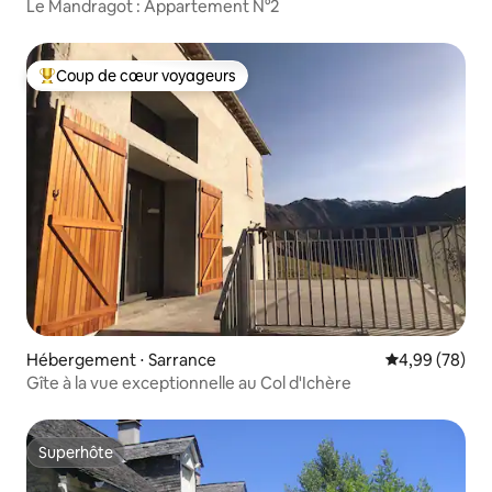
Le Mandragot : Appartement N°2
Coup de cœur voyageurs
Coups de cœur voyageurs les plus appréciés
Hébergement ⋅ Sarrance
Évaluation mo
4,99 (78)
Gîte à la vue exceptionnelle au Col d'Ichère
Superhôte
Superhôte