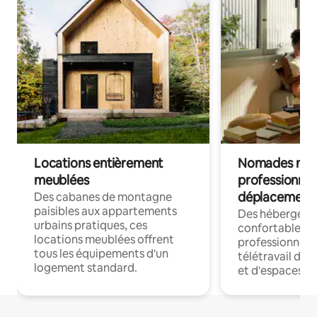
Locations entièrement
Nomades num
meublées
professionnel
déplacement
Des cabanes de montagne
paisibles aux appartements
Des hébergem
urbains pratiques, ces
confortables p
locations meublées offrent
professionnels
tous les équipements d'un
télétravail dis
logement standard.
et d'espaces de