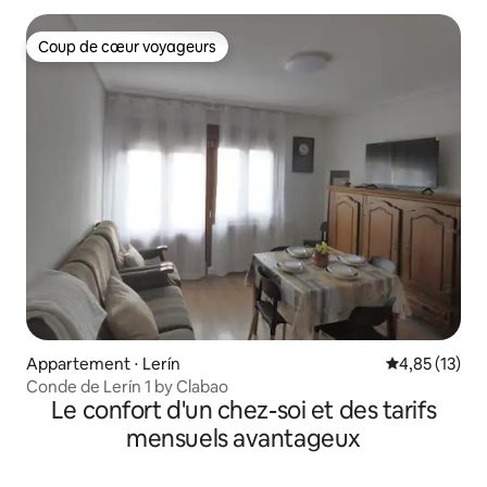
Coup de cœur voyageurs
Coup de cœur voyageurs
Appartement ⋅ Lerín
Évaluation mo
4,85 (13)
Conde de Lerín 1 by Clabao
Le confort d'un chez-soi et des tarifs
mensuels avantageux