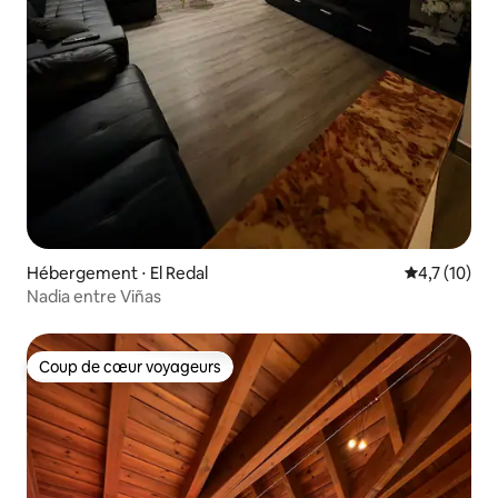
Hébergement ⋅ El Redal
Évaluation m
4,7 (10)
Nadia entre Viñas
Coup de cœur voyageurs
Coup de cœur voyageurs