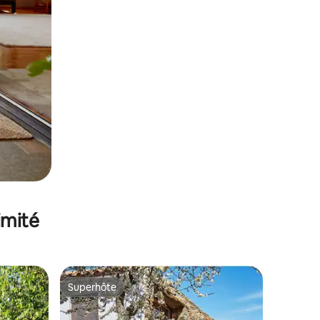
imité
Superhôte
lus appréciés
Superhôte