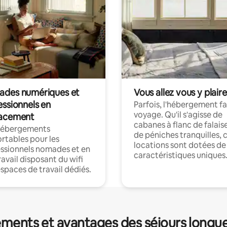
des numériques et
Vous allez vous y plaire
essionnels en
Parfois, l'hébergement fai
voyage. Qu'il s'agisse de
acement
cabanes à flanc de falais
hébergements
de péniches tranquilles, 
rtables pour les
locations sont dotées de
ssionnels nomades et en
caractéristiques uniques
ravail disposant du wifi
espaces de travail dédiés.
ments et avantages des séjours longu