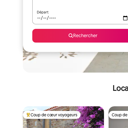
Départ
Rechercher
Loca
Coup de cœur voyageurs
Coup de
Coups de cœur voyageurs les plus appréciés
Coup de