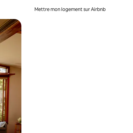
Mettre mon logement sur Airbnb
sant glisser.