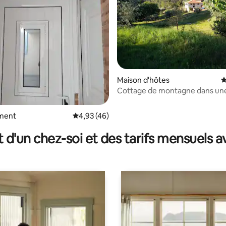
la base de 147 commentaires : 4,99 sur 5
Maison d'hôtes
É
Cottage de montagne dans une 
ment
Évaluation moyenne sur la base de 46 comme
4,93 (46)
t d'un chez-soi et des tarifs mensuels 