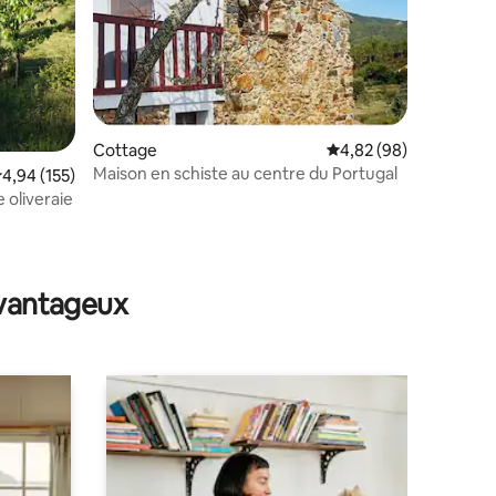
Cottage
Évaluation moyenne su
4,82 (98)
Maison en schiste au centre du Portugal
valuation moyenne sur la base de 155 commentaires : 4,94 sur 5
4,94 (155)
oliveraie
ntaires : 4,93 sur 5
avantageux