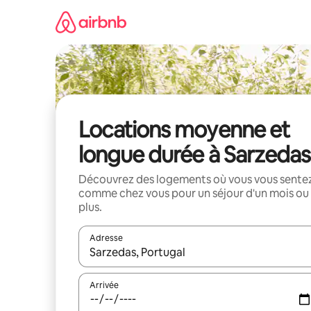
Aller
directement
au
contenu
Locations moyenne et
longue durée à Sarzedas
Découvrez des logements où vous vous sente
comme chez vous pour un séjour d'un mois ou
plus.
Adresse
Lorsque les résultats s'affichent, utilisez les flèc
Arrivée