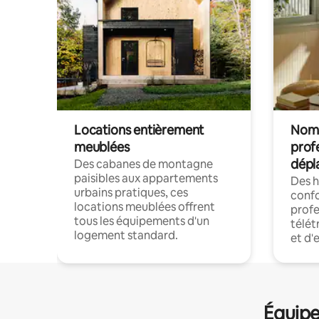
Locations entièrement
Noma
meublées
prof
dépl
Des cabanes de montagne
paisibles aux appartements
Des 
urbains pratiques, ces
confo
locations meublées offrent
profe
tous les équipements d'un
télét
logement standard.
et d'
Équipe