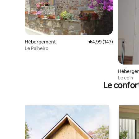
Hébergement
Évaluation moyenne sur 
4,99 (147)
Le Palheiro
Héberge
Le coin
Le confor