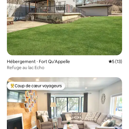
Hébergement ⋅ Fort Qu'Appelle
Évaluation
5 (13)
Refuge au lac Echo
Coup de cœur voyageurs
Coups de cœur voyageurs les plus appréciés