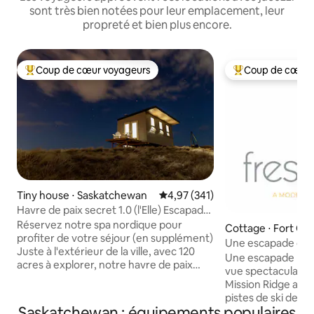
sont très bien notées pour leur emplacement, leur
propreté et bien plus encore.
Coup de cœur voyageurs
Coup de cœur 
Coups de cœur voyageurs les plus appréciés
Coups de cœur vo
Tiny house ⋅ Saskatchewan
Évaluation moyenne sur la base 
4,97 (341)
Havre de paix secret 1.0 (l'Elle) Escapade
estivale
Réservez notre spa nordique pour
Cottage ⋅ Fort Qu
profiter de votre séjour (en supplément)
Une escapade de 
Juste à l'extérieur de la ville, avec 120
nichée sur Mission
Une escapade mod
acres à explorer, notre havre de paix
vue spectaculaire s
peut accueillir 4 personnes. À quelques
Mission Ridge au bo
mètres de votre micro-maison, profitez
pistes de ski de M
de votre salle de bain privée dans notre
Saskatchewan : équipements populaires
Park. Son plan d'é