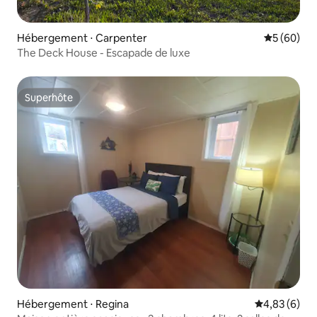
Hébergement ⋅ Carpenter
Évaluation
5 (60)
The Deck House - Escapade de luxe
Superhôte
Superhôte
Hébergement ⋅ Regina
Évaluation m
4,83 (6)