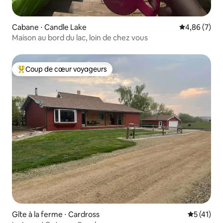
Cabane ⋅ Candle Lake
Évaluation m
4,86 (7)
Maison au bord du lac, loin de chez vous
Coup de cœur voyageurs
Coups de cœur voyageurs les plus appréciés
Gîte à la ferme ⋅ Cardross
Évaluation
5 (41)