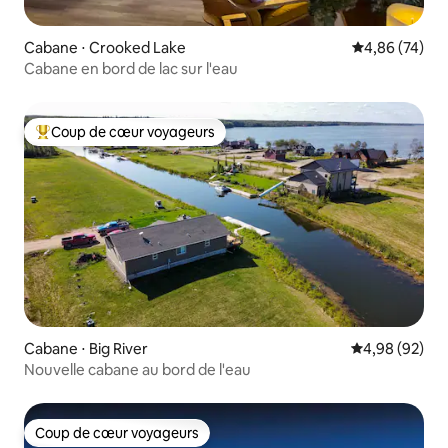
Cabane ⋅ Crooked Lake
Évaluation mo
4,86 (74)
Cabane en bord de lac sur l'eau
Coup de cœur voyageurs
Coups de cœur voyageurs les plus appréciés
Cabane ⋅ Big River
Évaluation mo
4,98 (92)
Nouvelle cabane au bord de l'eau
Coup de cœur voyageurs
Coup de cœur voyageurs