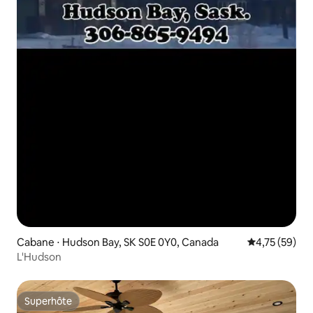
Cabane ⋅ Hudson Bay, SK S0E 0Y0, Canada
Évaluation mo
4,75 (59)
L'Hudson
Superhôte
Superhôte