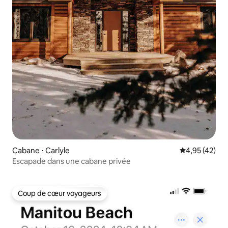
Cabane ⋅ Carlyle
Évaluation mo
4,95 (42)
Escapade dans une cabane privée
Coup de cœur voyageurs
Coup de cœur voyageurs