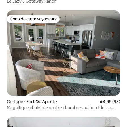
Le Lazy J Getaway Ranch
Coup de cœur voyageurs
Coup de cœur voyageurs
Cottage ⋅ Fort Qu'Appelle
Évaluation mo
4,95 (98)
Magnifique chalet de quatre chambres au bord du lac
Echo Lake