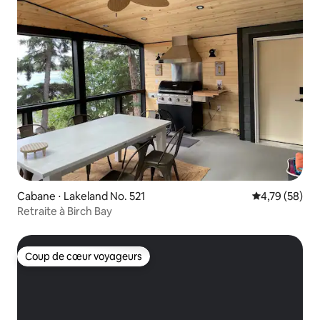
Cabane ⋅ Lakeland No. 521
Évaluation mo
4,79 (58)
Retraite à Birch Bay
Coup de cœur voyageurs
Coup de cœur voyageurs