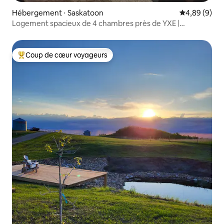
Hébergement ⋅ Saskatoon
Évaluation m
4,89 (9)
Logement spacieux de 4 chambres près de YXE |
Jacuzzi + parking
Coup de cœur voyageurs
Coups de cœur voyageurs les plus appréciés