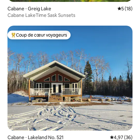
Cabane ⋅ Greig Lake
Évaluation
5 (18)
Cabane LakeTime Sask Sunsets
Coup de cœur voyageurs
Coups de cœur voyageurs les plus appréciés
Cabane ⋅ Lakeland No. 521
Évaluation mo
4,97 (36)