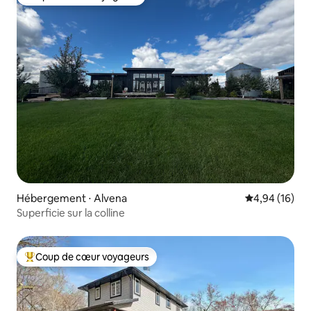
Coup de cœur voyageurs
Hébergement ⋅ Alvena
Évaluation mo
4,94 (16)
Superficie sur la colline
Coup de cœur voyageurs
Coups de cœur voyageurs les plus appréciés