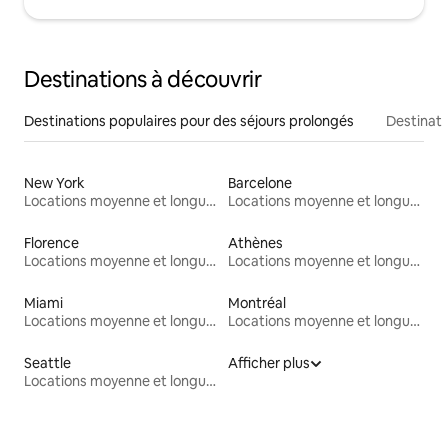
Destinations à découvrir
Destinations populaires pour des séjours prolongés
Destinati
New York
Barcelone
Locations moyenne et longue durée
Locations moyenne et longue durée
Florence
Athènes
Locations moyenne et longue durée
Locations moyenne et longue durée
Miami
Montréal
Locations moyenne et longue durée
Locations moyenne et longue durée
Seattle
Afficher plus
Locations moyenne et longue durée