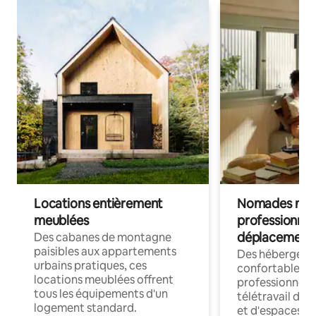
Locations entièrement
Nomades num
meublées
professionnel
déplacement
Des cabanes de montagne
paisibles aux appartements
Des hébergem
urbains pratiques, ces
confortables p
locations meublées offrent
professionnels
tous les équipements d'un
télétravail dis
logement standard.
et d'espaces de