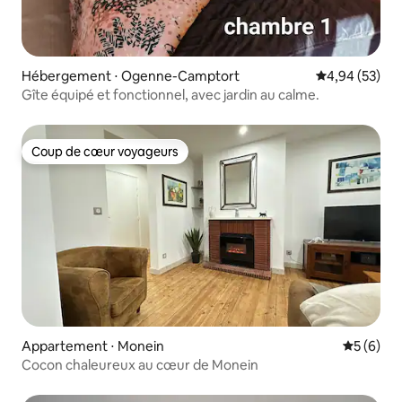
Hébergement ⋅ Ogenne-Camptort
Évaluation mo
4,94 (53)
Gîte équipé et fonctionnel, avec jardin au calme.
Coup de cœur voyageurs
Coup de cœur voyageurs
Appartement ⋅ Monein
Évaluatio
5 (6)
Cocon chaleureux au cœur de Monein