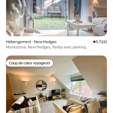
Hébergement ⋅ New Hedges
Évaluation 
5 (124)
Monkstone, New Hedges, Tenby avec parking
Coup de cœur voyageurs
Coup de cœur voyageurs