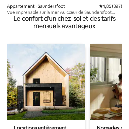
Appartement ⋅ Saundersfoot
Évaluation moy
4,85 (397)
Vue imprenable sur la mer Au cœur de Saundersfoot
Le confort d'un chez-soi et des tarifs
ModernApt
mensuels avantageux
Locations entièrement
Nomades num