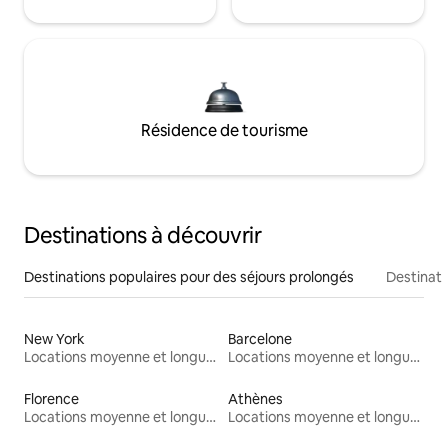
Résidence de tourisme
Destinations à découvrir
Destinations populaires pour des séjours prolongés
Destinati
New York
Barcelone
Locations moyenne et longue durée
Locations moyenne et longue durée
Florence
Athènes
Locations moyenne et longue durée
Locations moyenne et longue durée