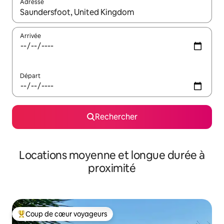
Adresse
Lorsque les résultats s'affichent, utilisez les flèches vers le hau
Arrivée
Départ
Rechercher
Locations moyenne et longue durée à
proximité
Coup de cœur voyageurs
Coups de cœur voyageurs les plus appréciés