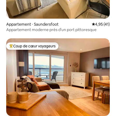
Appartement ⋅ Saundersfoot
Évaluation mo
4,95 (41)
Appartement moderne près d'un port pittoresque
Coup de cœur voyageurs
Coups de cœur voyageurs les plus appréciés