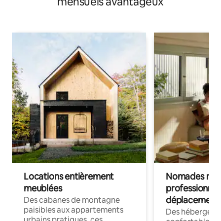
mensuels avantageux
Locations entièrement
Nomades num
meublées
professionnel
déplacement
Des cabanes de montagne
paisibles aux appartements
Des hébergem
urbains pratiques, ces