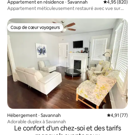
Appartement en résidence ⋅ Savannah
Évaluation moy
4,95 (820)
Appartement méticuleusement restauré avec vue sur
River St
Coup de cœur voyageurs
Coup de cœur voyageurs
Hébergement ⋅ Savannah
Évaluation mo
4,91 (77)
Adorable duplex à Savannah
Le confort d'un chez-soi et des tarifs