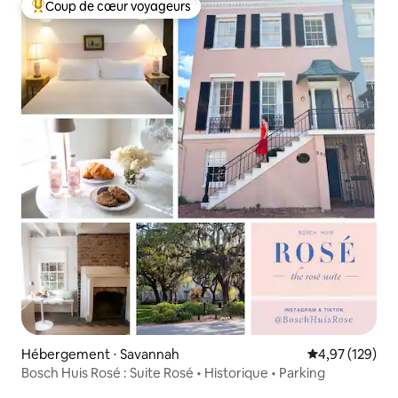
Coup de cœur voyageurs
Coups de cœur voyageurs les plus appréciés
Hébergement ⋅ Savannah
Évaluation moy
4,97 (129)
Bosch Huis Rosé : Suite Rosé • Historique • Parking