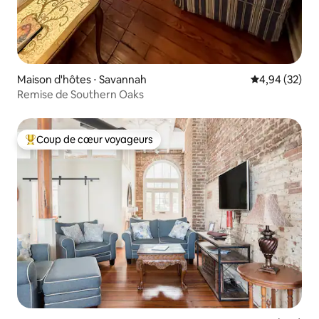
Maison d'hôtes ⋅ Savannah
Évaluation mo
4,94 (32)
Remise de Southern Oaks
Coup de cœur voyageurs
Coups de cœur voyageurs les plus appréciés