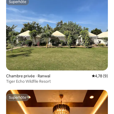
Superhôte
Superhôte
Chambre privée ⋅ Ranwal
Évaluation m
4,78 (9)
Tiger Echo Wildfile Resort
Superhôte
Superhôte