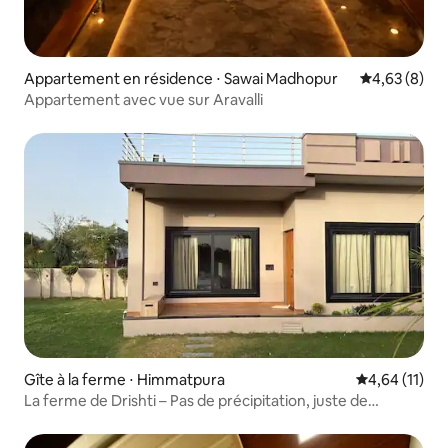
Appartement en résidence ⋅ Sawai Madhopur
Évaluation m
4,63 (8)
Appartement avec vue sur Aravalli
Gîte à la ferme ⋅ Himmatpura
Évaluation mo
4,64 (11)
La ferme de Drishti – Pas de précipitation, juste de
l'espace et une atmosphère authentique.