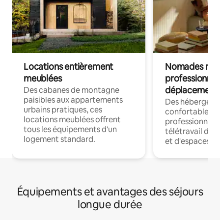
Locations entièrement
Nomades num
meublées
professionnel
déplacement
Des cabanes de montagne
paisibles aux appartements
Des hébergem
urbains pratiques, ces
confortables p
locations meublées offrent
professionnels
tous les équipements d'un
télétravail dis
logement standard.
et d'espaces de
Équipements et avantages des séjours
longue durée