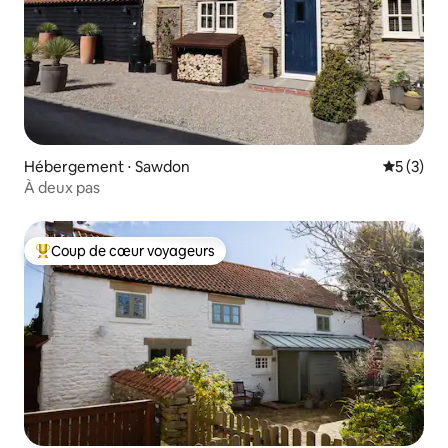
Hébergement ⋅ Sawdon
Évaluatio
5 (3)
À deux pas
Coup de cœur voyageurs
Coups de cœur voyageurs les plus appréciés