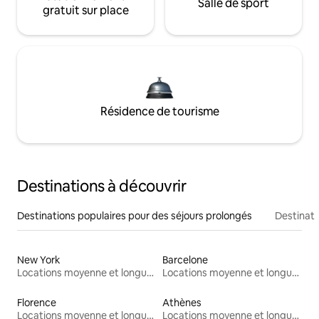
Salle de sport
gratuit sur place
Résidence de tourisme
Destinations à découvrir
Destinations populaires pour des séjours prolongés
Destinati
New York
Barcelone
Locations moyenne et longue durée
Locations moyenne et longue durée
Florence
Athènes
Locations moyenne et longue durée
Locations moyenne et longue durée