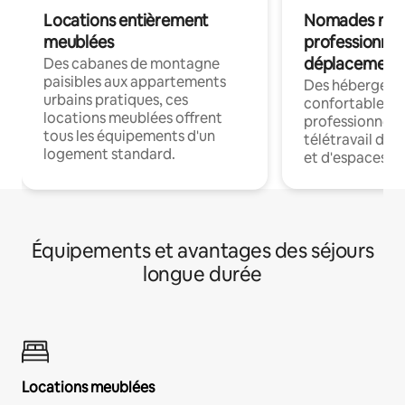
Locations entièrement
Nomades num
meublées
professionnel
déplacement
Des cabanes de montagne
paisibles aux appartements
Des hébergem
urbains pratiques, ces
confortables p
locations meublées offrent
professionnels
tous les équipements d'un
télétravail dis
logement standard.
et d'espaces de
Équipements et avantages des séjours
longue durée
Locations meublées