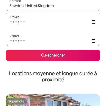
Adresse
Lorsque les résultats s'affichent, utilisez les flèches vers le hau
Arrivée
Départ
Rechercher
Locations moyenne et longue durée à
proximité
Superhôte
Superhôte