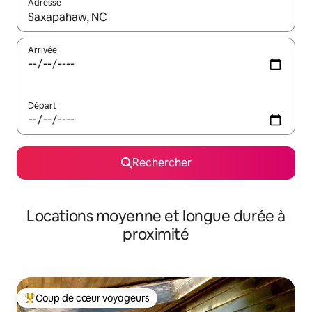
Adresse
Lorsque les résultats s'affichent, utilisez les flèches vers le hau
Arrivée
Départ
Rechercher
Locations moyenne et longue durée à
proximité
Coup de cœur voyageurs
Coups de cœur voyageurs les plus appréciés