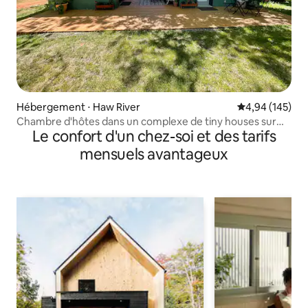
Hébergement ⋅ Haw River
Évaluation moy
4,94 (145)
Chambre d'hôtes dans un complexe de tiny houses sur
Le confort d'un chez-soi et des tarifs
12 hectares
mensuels avantageux