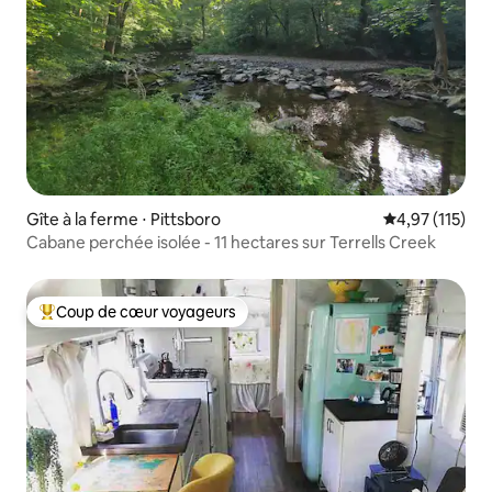
Gîte à la ferme ⋅ Pittsboro
Évaluation moy
4,97 (115)
Cabane perchée isolée - 11 hectares sur Terrells Creek
Coup de cœur voyageurs
Coups de cœur voyageurs les plus appréciés