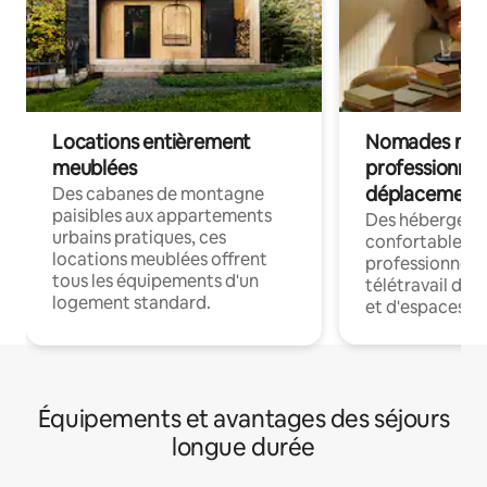
Locations entièrement
Nomades num
meublées
professionnel
déplacement
Des cabanes de montagne
paisibles aux appartements
Des hébergem
urbains pratiques, ces
confortables p
locations meublées offrent
professionnels
tous les équipements d'un
télétravail dis
logement standard.
et d'espaces de
Équipements et avantages des séjours
longue durée