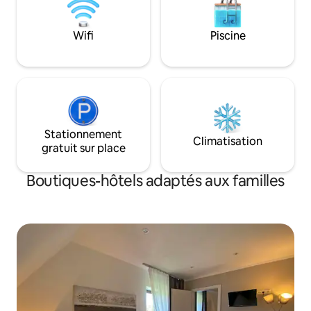
rangement et un coin salon confortable
complètent la chambre. Emplacement
central, tous les points forts de la ville
Wifi
Piscine
sont à distance de marche. En plus, un
restaurant sur place pour de délicieux
plats.
Stationnement
Climatisation
gratuit sur place
Boutiques-hôtels adaptés aux familles