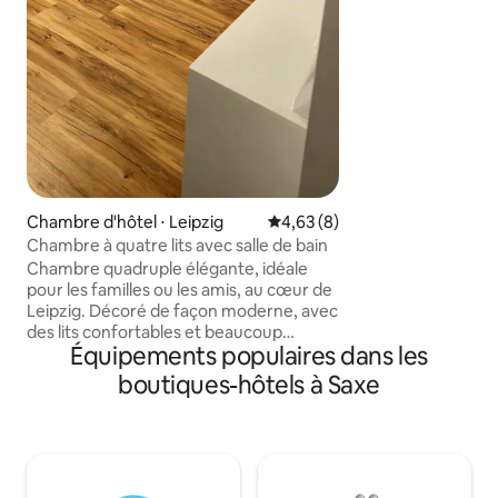
ville et ses environs. * La ville de Le
facture une taxe d
est incluse dans le 
Chambre d'hôtel ⋅ Leipzig
Évaluation moyenne sur la bas
4,63 (8)
Chambre à quatre lits avec salle de bain
Chambre quadruple élégante, idéale
pour les familles ou les amis, au cœur de
Leipzig. Décoré de façon moderne, avec
des lits confortables et beaucoup
Équipements populaires dans les
d'espace pour se détendre. La salle de
bain privée dispose d'une grande
boutiques-hôtels à Saxe
douche, de serviettes douces et de tout
pour un début de journée frais. Des
téléviseurs à écran plat et une
connexion Wi-Fi gratuite offrent un
divertissement. Un espace de