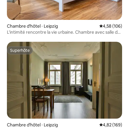
Chambre d'hôtel ⋅ Leipzig
Évaluation moy
4,58 (106)
L'intimité rencontre la vie urbaine. Chambre avec salle de
bains
Superhôte
Superhôte
Chambre d'hôtel ⋅ Leipzig
Évaluation moy
4,82 (169)