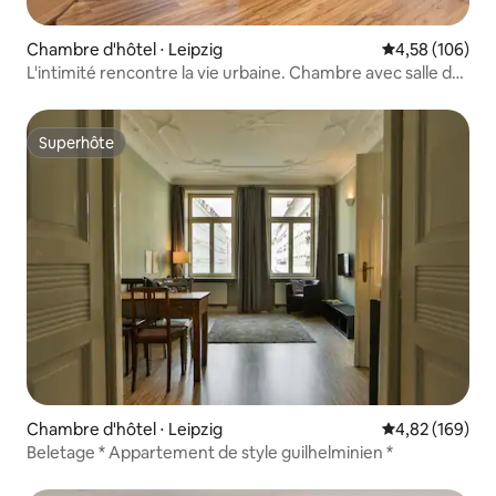
Chambre d'hôtel ⋅ Leipzig
Évaluation moy
4,58 (106)
L'intimité rencontre la vie urbaine. Chambre avec salle de
bains
Superhôte
Superhôte
Chambre d'hôtel ⋅ Leipzig
Évaluation moy
4,82 (169)
Beletage * Appartement de style guilhelminien *