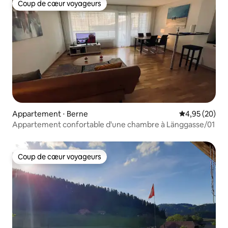
Coup de cœur voyageurs
Coup de cœur voyageurs
Appartement ⋅ Berne
Évaluation mo
4,95 (20)
Appartement confortable d'une chambre à Länggasse/01
Coup de cœur voyageurs
Coup de cœur voyageurs