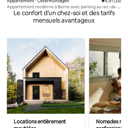
Appartement ⋅ Ostermundigen
Évaluation mo
4,91 (33)
Appartement moderne à Berne avec parking au rez-de-
Le confort d'un chez-soi et des tarifs
chaussée
mensuels avantageux
Locations entièrement
Nomades num