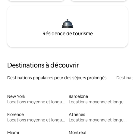
Résidence de tourisme
Destinations à découvrir
Destinations populaires pour des séjours prolongés
Destinati
New York
Barcelone
Locations moyenne et longue durée
Locations moyenne et longue durée
Florence
Athènes
Locations moyenne et longue durée
Locations moyenne et longue durée
Miami
Montréal