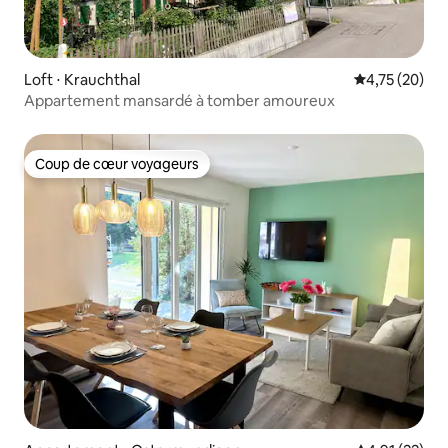
Loft ⋅ Krauchthal
Évaluation mo
4,75 (20)
Appartement mansardé à tomber amoureux
Coup de cœur voyageurs
Coup de cœur voyageurs