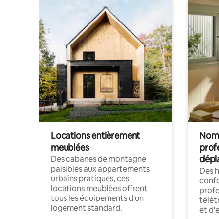
Locations entièrement
Noma
meublées
prof
dépl
Des cabanes de montagne
paisibles aux appartements
Des 
urbains pratiques, ces
confo
locations meublées offrent
profe
tous les équipements d'un
télét
logement standard.
et d'