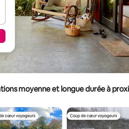
tions moyenne et longue durée à prox
de cœur voyageurs
Coup de cœur voyageurs
 cœur voyageurs les plus appréciés
Coup de cœur voyageurs