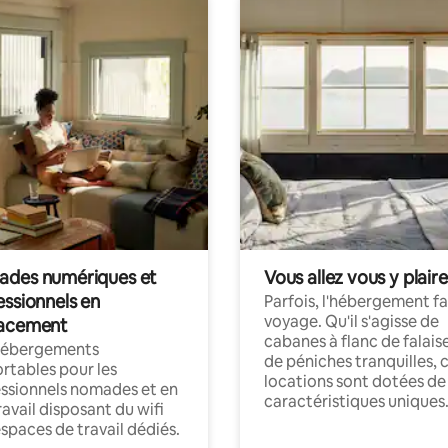
des numériques et
Vous allez vous y plaire
essionnels en
Parfois, l'hébergement fai
voyage. Qu'il s'agisse de
acement
cabanes à flanc de falais
hébergements
de péniches tranquilles, 
rtables pour les
locations sont dotées de
ssionnels nomades et en
caractéristiques uniques
ravail disposant du wifi
espaces de travail dédiés.