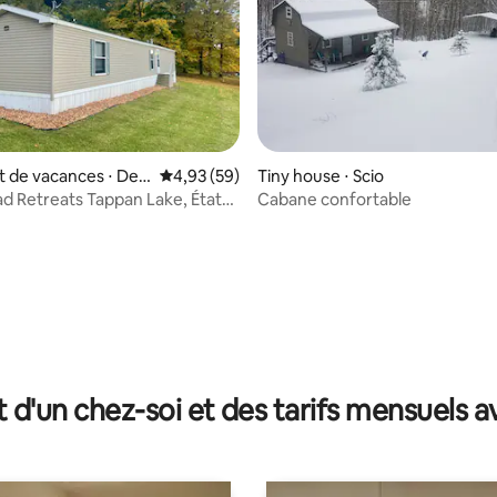
 la base de 39 commentaires : 4,97 sur 5
 de vacances ⋅ Dee
Évaluation moyenne sur la base de 59 commen
4,93 (59)
Tiny house ⋅ Scio
d Retreats Tappan Lake, États-
Cabane confortable
t d'un chez-soi et des tarifs mensuels 