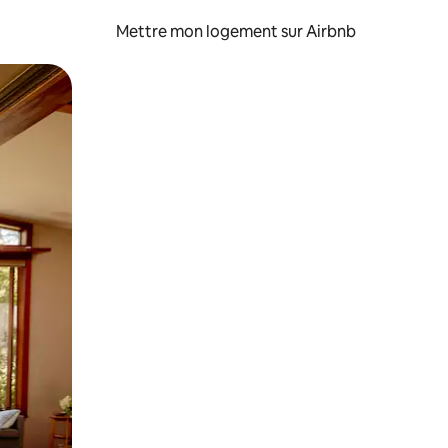
Mettre mon logement sur Airbnb
sant glisser.