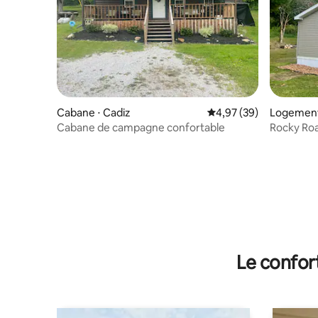
Cabane ⋅ Cadiz
Évaluation moyenne sur
4,97 (39)
Logement
rsville
Cabane de campagne confortable
Rocky Roa
Unis
Le confor