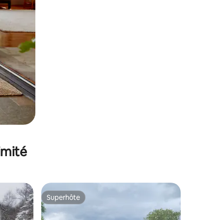
imité
Superhôte
Superhôte