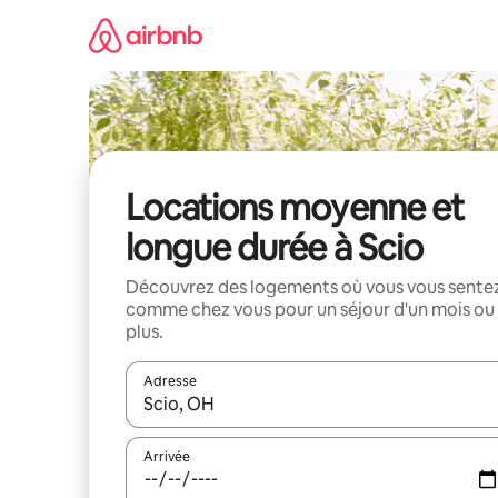
Aller
directement
au
contenu
Locations moyenne et
longue durée à Scio
Découvrez des logements où vous vous sente
comme chez vous pour un séjour d'un mois ou
plus.
Adresse
Lorsque les résultats s'affichent, utilisez les flèc
Arrivée