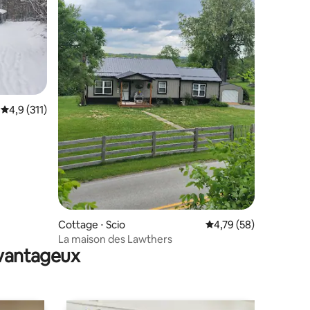
taires : 4,93 sur 5
Évaluation moyenne sur la base de 311 commentaires : 4,9 sur 5
4,9 (311)
Cottage ⋅ Scio
Évaluation moyenne su
4,79 (58)
La maison des Lawthers
avantageux