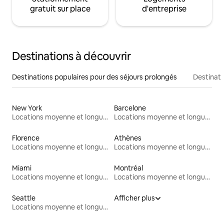
gratuit sur place
d'entreprise
Destinations à découvrir
Destinations populaires pour des séjours prolongés
Destinati
New York
Barcelone
Locations moyenne et longue durée
Locations moyenne et longue durée
Florence
Athènes
Locations moyenne et longue durée
Locations moyenne et longue durée
Miami
Montréal
Locations moyenne et longue durée
Locations moyenne et longue durée
Seattle
Afficher plus
Locations moyenne et longue durée