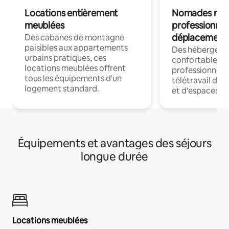
Locations entièrement
Nomades num
meublées
professionnel
déplacement
Des cabanes de montagne
paisibles aux appartements
Des hébergem
urbains pratiques, ces
confortables p
locations meublées offrent
professionnels
tous les équipements d'un
télétravail dis
logement standard.
et d'espaces de
Équipements et avantages des séjours
longue durée
Locations meublées