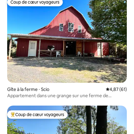
Coup de cœur voyageurs
Coup de cœur voyageurs
Gîte à la ferme ⋅ Scio
Évaluation mo
4,87 (61)
Appartement dans une grange sur une ferme de
pommiers historique
Coup de cœur voyageurs
Coups de cœur voyageurs les plus appréciés