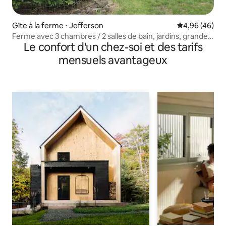
Gîte à la ferme ⋅ Jefferson
Évaluation mo
4,96 (46)
Ferme avec 3 chambres / 2 salles de bain, jardins, grande
Le confort d'un chez-soi et des tarifs
cuisine, près de Salem
mensuels avantageux