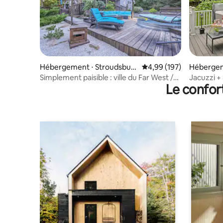
Hébergement ⋅ Stroudsbur
Évaluation moyenne sur 
4,99 (197)
Hébergem
g
Simplement paisible : ville du Far West /
Jacuzzi + 
Le confor
escape room / 1,6 hectare
Camelba