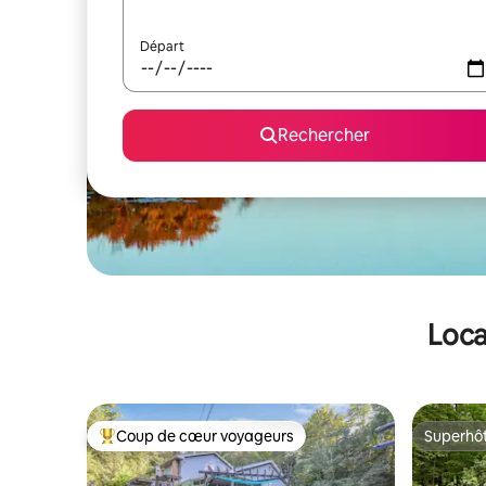
Départ
Rechercher
Loca
Coup de cœur voyageurs
Superhô
Coups de cœur voyageurs les plus appréciés
Superhô