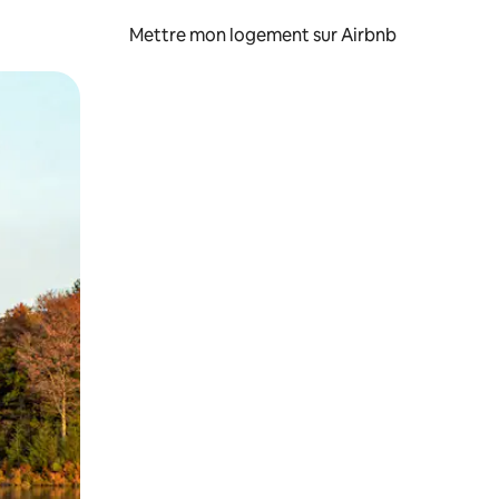
Mettre mon logement sur Airbnb
sant glisser.