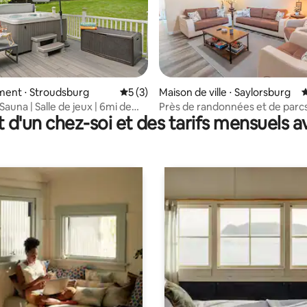
la base de 197 commentaires : 4,99 sur 5
ent ⋅ Stroudsburg
Évaluation moyenne sur la base de 3 co
5 (3)
Maison de ville ⋅ Saylorsburg
É
Sauna | Salle de jeux | 6mi de
Près de randonnées et de parc
t d'un chez-soi et des tarifs mensuels 
ck
aquatiques !*Chiens acceptés*
Fi*Cheminée