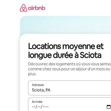
Aller
directement
au
contenu
Locations moyenne et
longue durée à Sciota
Découvrez des logements où vous vous sente
comme chez vous pour un séjour d'un mois ou
plus.
Adresse
Lorsque les résultats s'affichent, utilisez les flèc
Arrivée