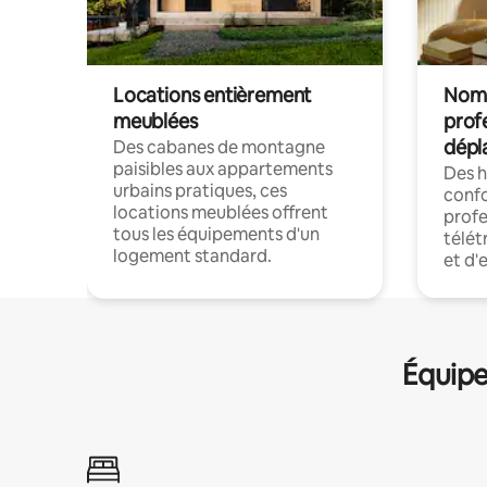
Locations entièrement
Noma
meublées
prof
dépl
Des cabanes de montagne
paisibles aux appartements
Des 
urbains pratiques, ces
confo
locations meublées offrent
profe
tous les équipements d'un
télét
logement standard.
et d'
Équipe