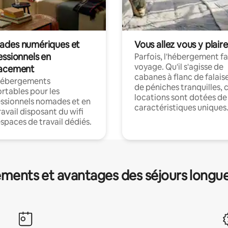
des numériques et
Vous allez vous y plaire
essionnels en
Parfois, l'hébergement fai
voyage. Qu'il s'agisse de
acement
cabanes à flanc de falais
hébergements
de péniches tranquilles, 
rtables pour les
locations sont dotées de
ssionnels nomades et en
caractéristiques uniques
ravail disposant du wifi
espaces de travail dédiés.
ments et avantages des séjours longu