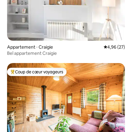
Appartement ⋅ Craigie
Évaluation mo
4,96 (27)
Bel appartement Craigie
Coup de cœur voyageurs
Coups de cœur voyageurs les plus appréciés