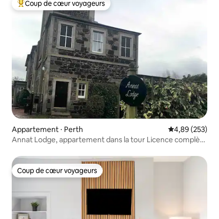
Coup de cœur voyageurs
Coups de cœur voyageurs les plus appréciés
Appartement ⋅ Perth
Évaluation moy
4,89 (253)
Annat Lodge, appartement dans la tour Licence complète
PK12426F
Coup de cœur voyageurs
Coup de cœur voyageurs