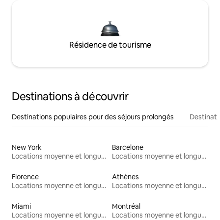
Résidence de tourisme
Destinations à découvrir
Destinations populaires pour des séjours prolongés
Destinati
New York
Barcelone
Locations moyenne et longue durée
Locations moyenne et longue durée
Florence
Athènes
Locations moyenne et longue durée
Locations moyenne et longue durée
Miami
Montréal
Locations moyenne et longue durée
Locations moyenne et longue durée