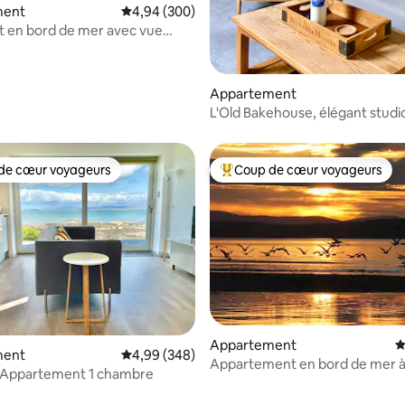
ment
Évaluation moyenne sur la base de 300 commen
4,94 (300)
 en bord de mer avec vue
le
Appartement
L'Old Bakehouse, élégant studi
de cœur voyageurs
Coup de cœur voyageurs
 cœur voyageurs les plus appréciés
Coups de cœur voyageurs les p
Appartement
É
ment
Évaluation moyenne sur la base de 348 commen
4,99 (348)
Appartement en bord de mer à
- Appartement 1 chambre
avec vue imprenable