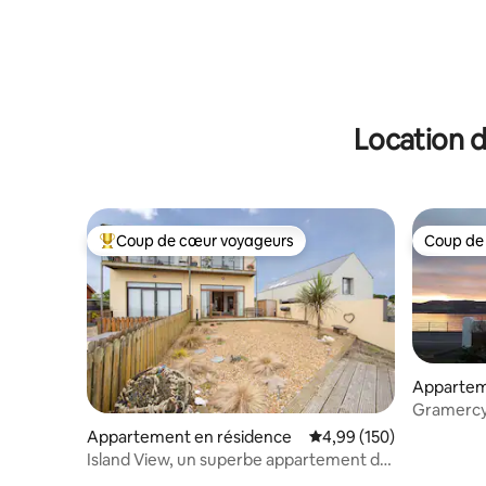
Location d
Coup de cœur voyageurs
Coup de
Coups de cœur voyageurs les plus appréciés
Coup de
Appartem
Gramercy 
d'une cha
Appartement en résidence
Évaluation moyenne sur 
4,99 (150)
Island View, un superbe appartement de
2 chambres en bord de mer