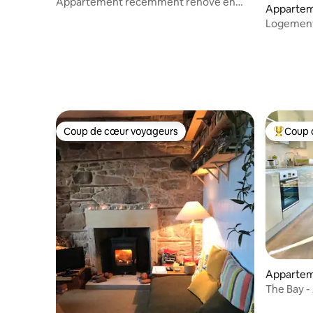
Appartement récemment rénové en
Apparte
ville
Logement
imprenab
Coup de cœur voyageurs
Coup 
Coup de cœur voyageurs
Coups de
Apparte
The Bay 