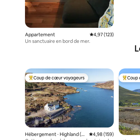
Appartement
Évaluation moyenne sur
4,97 (123)
Un sanctuaire en bord de mer.
L
Coup de cœur voyageurs
Coup 
Coups de cœur voyageurs les plus appréciés
Coups de
Hébergement ⋅ Highland (co
Évaluation moyenne sur 
4,98 (159)