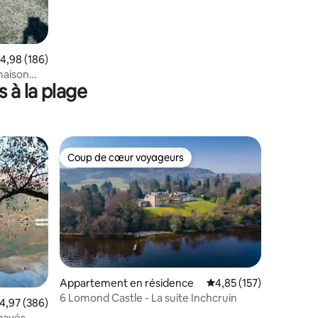
valuation moyenne sur la base de 186 commentaires : 4,98 sur 5
4,98 (186)
maison
 à la plage
Coup de cœur voyageurs
lus appréciés
Coup de cœur voyageurs
taires : 4,92 sur 5
Appartement en résidence
Évaluation moyenne sur
4,85 (157)
6 Lomond Castle - La suite Inchcruin
valuation moyenne sur la base de 386 commentaires : 4,97 sur 5
4,97 (386)
pavés