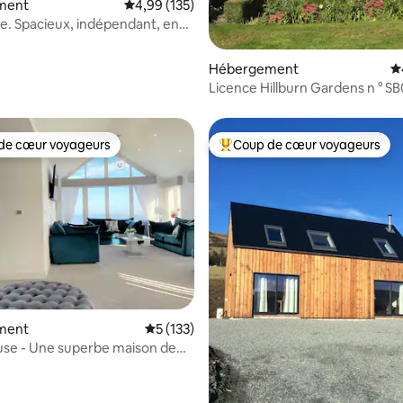
ment
Évaluation moyenne sur la base de 135 comme
4,99 (135)
e. Spacieux, indépendant, en
er.
Hébergement
É
Licence Hillburn 
de cœur voyageurs
Coup de cœur voyageurs
 cœur voyageurs les plus appréciés
Coups de cœur voyageurs les p
 la base de 111 commentaires : 4,98 sur 5
ment
Évaluation moyenne sur la base de 133 co
5 (133)
use - Une superbe maison de
onstruction 2020