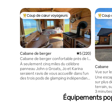
Coup de cœur voyageurs
Coup 
Coups de cœur voyageurs les plus appréciés
Coups de
Cabane de berger
Évaluation moyenne s
5 (220)
Cabane de berger confortable près de la
NC500 avec vue sur la mer
À seulement cinq miles du célèbre
Cabane
panneau John o Groats, Jo et Karina
Vue sur l
seraient ravis de vous accueillir dans l'un
Une escap
des trois pods de glamping indépendants
sur plus 
et confortables du Crofter's Snug.
terrain, s
Beaucoup d'informations sur la région
3 minutes 
sont disponibles sur notre site Web. Situé
Équipements popu
Avec des 
au sommet de l'Écosse, vous profiterez
propre jac
de l'une des plus belles vues de la région -
de bains,
même les habitants sont envieux ! À un
repas spa
mile de la célèbre route touristique