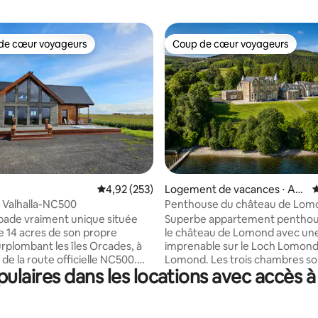
de cœur voyageurs
Coup de cœur voyageurs
 cœur voyageurs les plus appréciés
Coup de cœur voyageurs
ur la base de 220 commentaires : 5 sur 5
Évaluation moyenne sur la base de 253 commen
4,92 (253)
Logement de vacances ⋅ Arg
É
yll and Bute Council
e Valhalla-NC500
Penthouse du château de Lom
chambres vue spectaculaire
ade vraiment unique située
Superbe appartement penthou
de 14 acres de son propre
le château de Lomond avec un
urplombant les îles Orcades, à
imprenable sur le Loch Lomond 
de la route officielle NC500.
Lomond. Les trois chambres sont
laires dans les locations avec accès à 
caractéristiques comme son
attenantes avec des douches 
uzzi pour 6 personnes, 2 salles
des lits de luxe, des matelas, d
 une cuisine moderne et un coin
en coton égyptien haut de ga
cieux, et 3 chambres doubles
une vue imprenable. Le salon et 