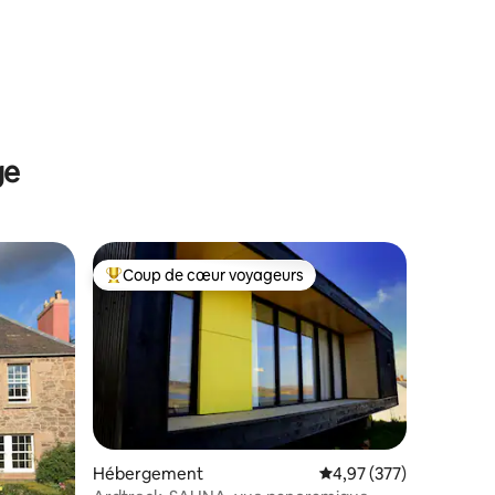
ge
Coup de cœur voyageurs
lus appréciés
Coups de cœur voyageurs les plus appréciés
Hébergement
Évaluation moyenne sur
4,97 (377)