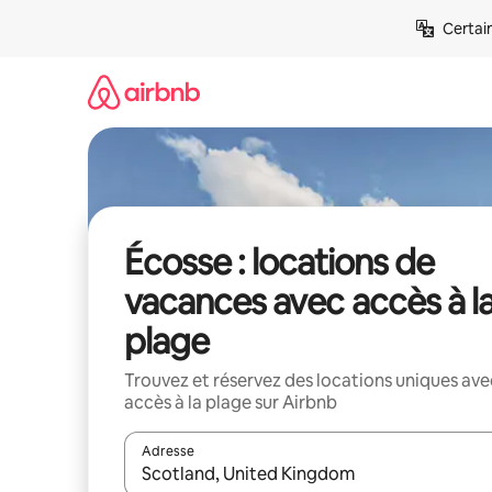
Aller
Certai
directement
au
contenu
Écosse : locations de
vacances avec accès à l
plage
Trouvez et réservez des locations uniques ave
accès à la plage sur Airbnb
Adresse
Lorsque les résultats s'affichent, utilisez les flèc