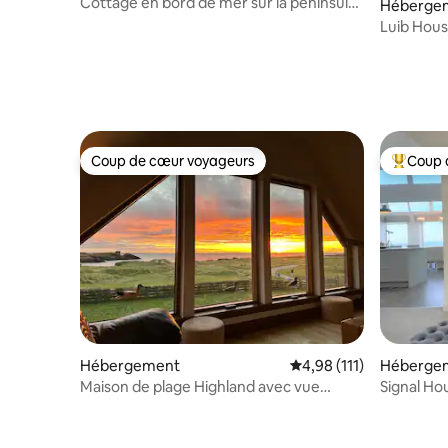
uncil area)
Cottage en bord de mer sur la péninsule
Héberge
d'Applecross
Luib Hous
bord de m
Coup de cœur voyageurs
Coup 
Coup de cœur voyageurs
Coups de
Hébergement
Évaluation moyenne sur
4,98 (111)
Héberge
Maison de plage Highland avec vue
Signal Ho
imprenable, Clachtoll
plage - C