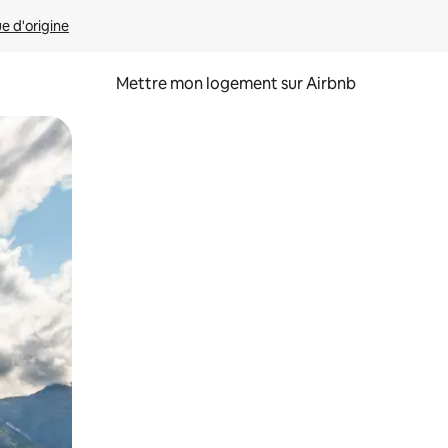
ue d'origine
Mettre mon logement sur Airbnb
sant glisser.