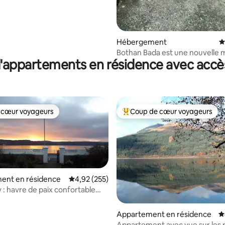
Hébergement
É
Bothan Bada est une nouvelle 
'appartements en résidence avec accès
écologique de luxe
 cœur voyageurs
Coup de cœur voyageurs
 cœur voyageurs
Coups de cœur voyageurs les p
ent en résidence
Évaluation moyenne sur la base de 255 commen
4,92 (255)
: havre de paix confortable
mbre, en bord de mer
la base de 150 commentaires : 4,99 sur 5
Appartement en résidence
É
Appartement avec vue sur les 