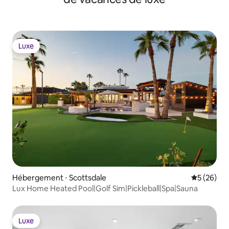
Luxe
Luxe
Hébergement ⋅ Scottsdale
Évaluation
5 (26)
Lux Home Heated Pool|Golf Sim|Pickleball|Spa|Sauna
Luxe
Luxe