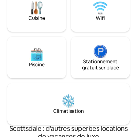
Retreats. All rights reserved. BEDROOM
can help with chef
& BATHROOM • Bedroom 1 - Primary:
times, transporta
Queen size bed, Ensuite bathroom •
more!
Cuisine
Wifi
Bedroom 2: King size bed, Ensuite
bathroom • Bedroom 3: Queen size bed
FEATURES & AMENITIES • City Lights •
More under “What this place offers”
below STAFF & SERVICES Extra Cost
(advance notice may be required): •
Activities and excursions • More under
“Add-on services” below
Stationnement
Piscine
gratuit sur place
Climatisation
Scottsdale : d'autres superbes locations
de vacances de luxe