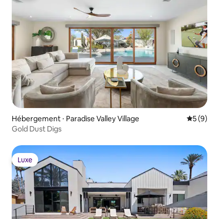
Hébergement ⋅ Paradise Valley Village
Évaluatio
5 (9)
Gold Dust Digs
Luxe
Luxe