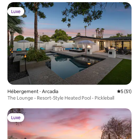
Luxe
Luxe
Hébergement ⋅ Arcadia
Évaluation
5 (51)
The Lounge - Resort-Style Heated Pool - Pickleball
Luxe
Luxe