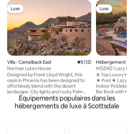
Luxe
Luxe
Luxe
Luxe
Villa ⋅ Camelback East
Évaluation moyenne sur la b
5 (12)
Hébergement ⋅ Sc
Norman Lykes House
HÓZHÓ | Lazy Rive
Pickleball
Designed by Frank Lloyd Wright, this
♛ Top Luxury Hos
oasis in Phoenix has been designed to
★ Pool ★ Lazy Riv
effortlessly blend with the desert
Indoor Pickleball
landscape. City lights and rocky Palm
Bar Book with HÓZHÓ Scottsdale and
Équipements populaires dans les
Canyon stun beyond curved windows as
experience the dif
each spacious room flows into the next.
always included in
hébergements de luxe à Scottsdale
Philippine mahogany, Italian rose marble,
surprises. We also
and handpicked Indian slate floors are
host welcome tour 
just some of the home’s elevated
right away, flexibl
details. Jump into the crescent pool for
when available, and
an instant refresh. Copyright © Luxury
concierge service