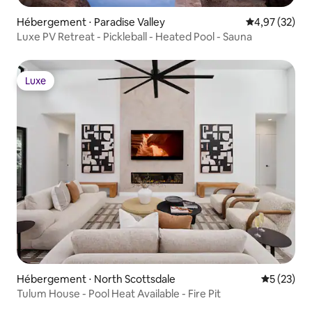
Hébergement ⋅ Paradise Valley
Évaluation mo
4,97 (32)
Luxe PV Retreat - Pickleball - Heated Pool - Sauna
Luxe
Luxe
Hébergement ⋅ North Scottsdale
Évaluation
5 (23)
Tulum House - Pool Heat Available - Fire Pit