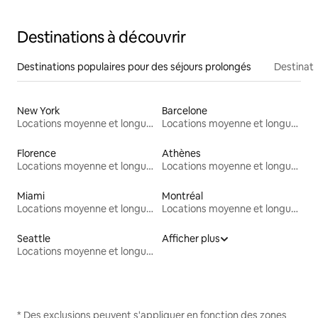
Destinations à découvrir
Destinations populaires pour des séjours prolongés
Destinati
New York
Barcelone
Locations moyenne et longue durée
Locations moyenne et longue durée
Florence
Athènes
Locations moyenne et longue durée
Locations moyenne et longue durée
Miami
Montréal
Locations moyenne et longue durée
Locations moyenne et longue durée
Seattle
Afficher plus
Locations moyenne et longue durée
* Des exclusions peuvent s'appliquer en fonction des zones