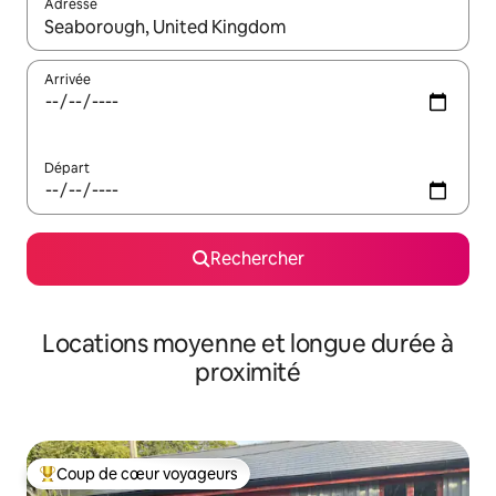
Adresse
Lorsque les résultats s'affichent, utilisez les flèches vers le hau
Arrivée
Départ
Rechercher
Locations moyenne et longue durée à
proximité
Coup de cœur voyageurs
Coups de cœur voyageurs les plus appréciés