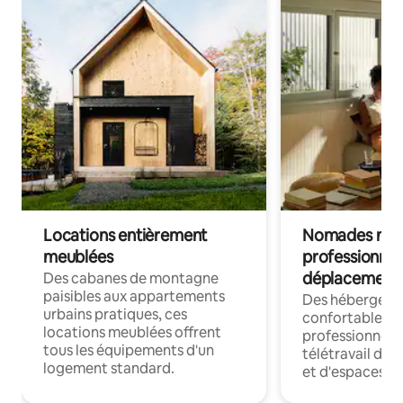
Locations entièrement
Nomades num
meublées
professionnel
déplacement
Des cabanes de montagne
paisibles aux appartements
Des hébergem
urbains pratiques, ces
confortables p
locations meublées offrent
professionnels
tous les équipements d'un
télétravail dis
logement standard.
et d'espaces de