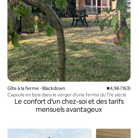
Gîte à la ferme ⋅ Blackdown
Évaluation moy
4,96 (163)
Capsule en bois dans le verger d'une ferme du 17e siècle
Le confort d'un chez-soi et des tarifs
mensuels avantageux