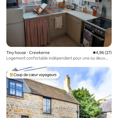
Tiny house ⋅ Crewkerne
Évaluation mo
4,96 (27)
Logement confortable indépendant pour une ou deux
personnes
Coup de cœur voyageurs
Coups de cœur voyageurs les plus appréciés