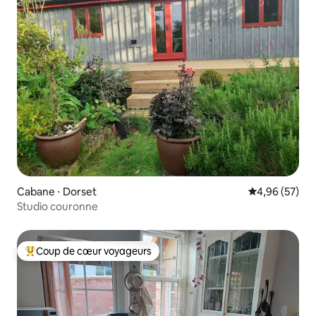
Cabane ⋅ Dorset
Évaluation mo
4,96 (57)
Studio couronne
Coup de cœur voyageurs
Coups de cœur voyageurs les plus appréciés