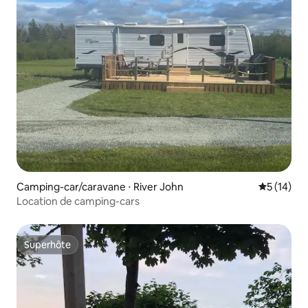
Camping-car/caravane ⋅ River John
Évaluation
5 (14)
Location de camping-cars
Superhôte
Superhôte