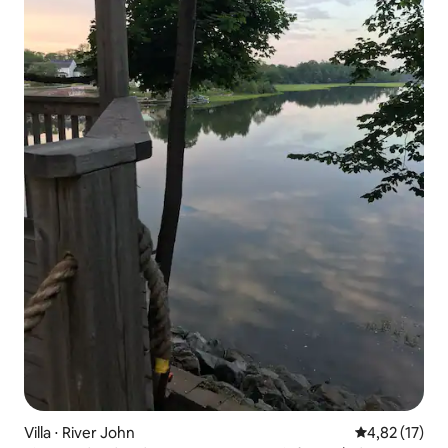
Villa ⋅ River John
Évaluation mo
4,82 (17)