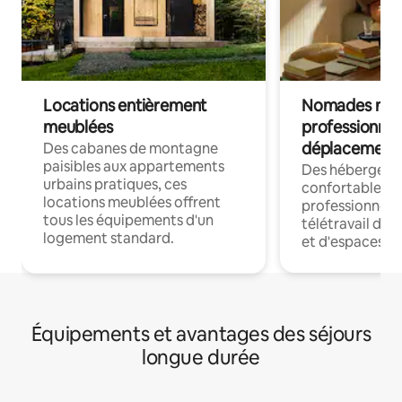
Locations entièrement
Nomades num
meublées
professionnel
déplacement
Des cabanes de montagne
paisibles aux appartements
Des hébergem
urbains pratiques, ces
confortables p
locations meublées offrent
professionnels
tous les équipements d'un
télétravail dis
logement standard.
et d'espaces de
Équipements et avantages des séjours
longue durée