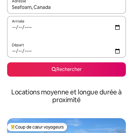
Adresse
Lorsque les résultats s'affichent, utilisez les flèches vers le hau
Arrivée
Départ
Rechercher
Locations moyenne et longue durée à
proximité
Coup de cœur voyageurs
Coups de cœur voyageurs les plus appréciés