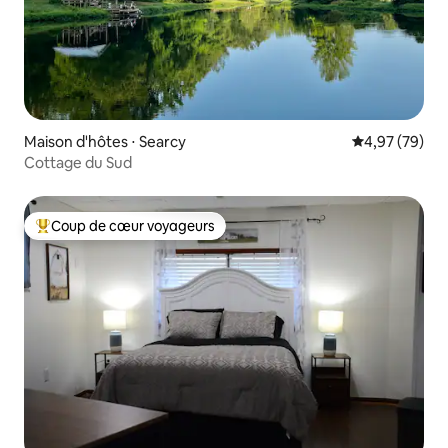
Maison d'hôtes ⋅ Searcy
Évaluation mo
4,97 (79)
Cottage du Sud
Coup de cœur voyageurs
Coups de cœur voyageurs les plus appréciés