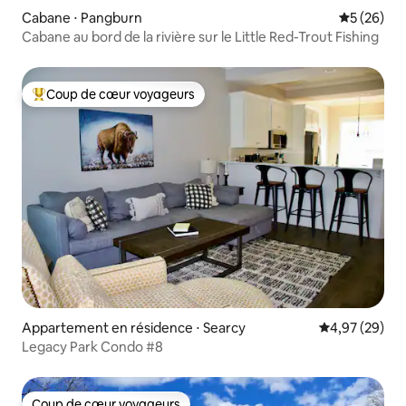
Cabane ⋅ Pangburn
Évaluation
5 (26)
Cabane au bord de la rivière sur le Little Red-Trout Fishing
Coup de cœur voyageurs
Coups de cœur voyageurs les plus appréciés
Appartement en résidence ⋅ Searcy
Évaluation mo
4,97 (29)
Legacy Park Condo #8
Coup de cœur voyageurs