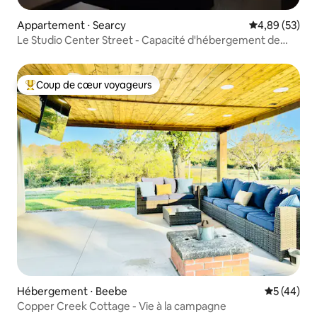
Appartement ⋅ Searcy
Évaluation mo
4,89 (53)
Le Studio Center Street - Capacité d'hébergement de
4 personnes
Coup de cœur voyageurs
Coups de cœur voyageurs les plus appréciés
Hébergement ⋅ Beebe
Évaluation
5 (44)
Copper Creek Cottage - Vie à la campagne