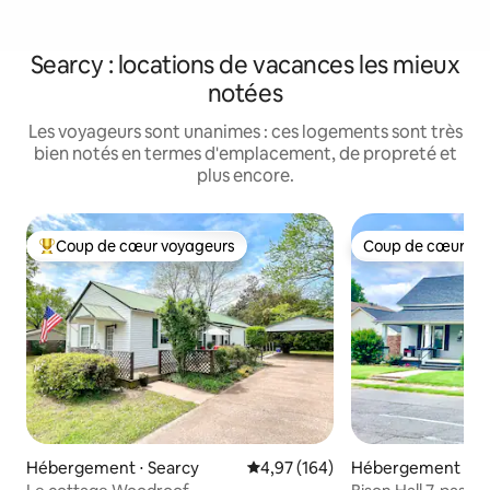
Searcy : locations de vacances les mieux
notées
Les voyageurs sont unanimes : ces logements sont très
bien notés en termes d'emplacement, de propreté et
plus encore.
Coup de cœur voyageurs
Coup de cœur vo
Coups de cœur voyageurs les plus appréciés
Coup de cœur vo
Hébergement ⋅ Searcy
Évaluation moyenne sur la base 
4,97 (164)
Hébergement ⋅ Se