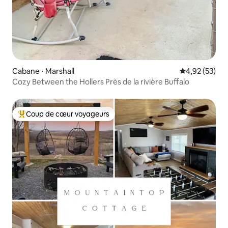
Cabane ⋅ Marshall
Évaluation mo
4,92 (53)
Cozy Between the Hollers Près de la rivière Buffalo
Coup de cœur voyageurs
Coups de cœur voyageurs les plus appréciés