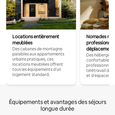
Locations entièrement
Nomades num
meublées
professionnel
déplacement
Des cabanes de montagne
paisibles aux appartements
Des hébergem
urbains pratiques, ces
confortables p
locations meublées offrent
professionnels
tous les équipements d'un
télétravail dis
logement standard.
et d'espaces de
Équipements et avantages des séjours
longue durée