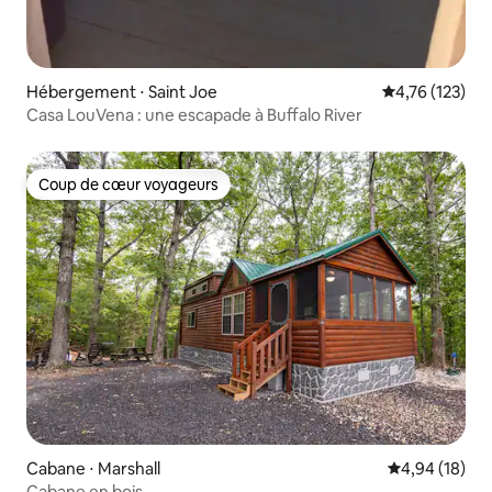
Hébergement ⋅ Saint Joe
Évaluation moy
4,76 (123)
Casa LouVena : une escapade à Buffalo River
Coup de cœur voyageurs
Coup de cœur voyageurs
Cabane ⋅ Marshall
Évaluation mo
4,94 (18)
Cabane en bois