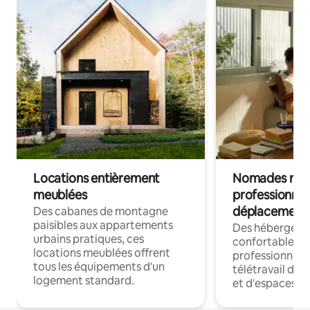
Locations entièrement
Nomades num
meublées
professionnel
déplacement
Des cabanes de montagne
paisibles aux appartements
Des hébergem
urbains pratiques, ces
confortables p
locations meublées offrent
professionnels
tous les équipements d'un
télétravail dis
logement standard.
et d'espaces de