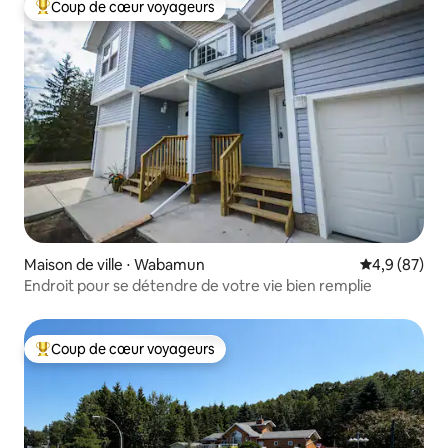
Coup de cœur voyageurs
Coups de cœur voyageurs les plus appréciés
Maison de ville ⋅ Wabamun
Évaluation m
4,9 (87)
Endroit pour se détendre de votre vie bien remplie
Coup de cœur voyageurs
Coups de cœur voyageurs les plus appréciés