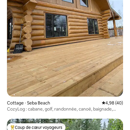
Cottage ⋅ Seba Beach
Évaluation mo
4,98 (40)
CozyLog : cabane, golf, randonnée, canoë, baignade,
proche de la ville
Coup de cœur voyageurs
Coups de cœur voyageurs les plus appréciés