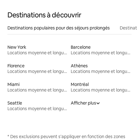
Destinations à découvrir
Destinations populaires pour des séjours prolongés
Destinati
New York
Barcelone
Locations moyenne et longue durée
Locations moyenne et longue durée
Florence
Athènes
Locations moyenne et longue durée
Locations moyenne et longue durée
Miami
Montréal
Locations moyenne et longue durée
Locations moyenne et longue durée
Seattle
Afficher plus
Locations moyenne et longue durée
* Des exclusions peuvent s'appliquer en fonction des zones