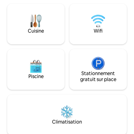
d'intimité. Entièrement équipé et doté
simple avec une a
d’un mobilier moderne, il offre une
grâce à une boîte 
expérience de vie haut de gamme dans
cet appartement pa
l’un des complexes les plus prestigieux
deux chambres à B
du Caire. Idéalement situé à quelques
proximité des équ
Cuisine
Wifi
pas d'une mosquée, d'un supermarché
les transports
et de distributeurs automatiques de
billets, et à distance de marche du
clubhouse et du club
Stationnement
Piscine
gratuit sur place
Climatisation