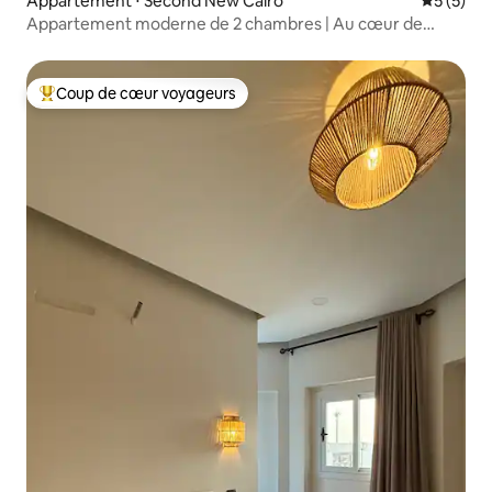
Appartement ⋅ Second New Cairo
Évaluatio
5 (5)
Appartement moderne de 2 chambres | Au cœur de
Madinaty
Coup de cœur voyageurs
Coups de cœur voyageurs les plus appréciés