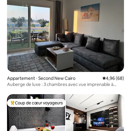
Appartement ⋅ Second New Cairo
Évaluation mo
4,96 (68)
Auberge de luxe : 3 chambres avec vue imprenable à
Madinaty12
Coup de cœur voyageurs
Coups de cœur voyageurs les plus appréciés