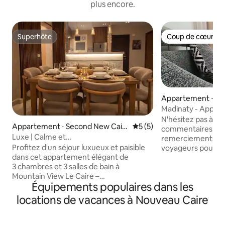
plus encore.
Superhôte
Coup de cœur vo
Superhôte
Coup de cœur vo
Appartement ⋅ S
Cairo
Madinaty - Appar
2 chambres
N'hésitez pas à co
Appartement ⋅ Second New Cair
Évaluation moyenne sur la 
5 (5)
commentaires, ave
o
Luxe | Calme et
remerciements à 
confort | MV I City New Cairo
Profitez d'un séjour luxueux et paisible
voyageurs pour l
dans cet appartement élégant de
aimables sur leur séjo
3 chambres et 3 salles de bain à
encourageons les 
Mountain View Le Caire –
distance et l'arr
Équipements populaires dans les
Nouveau Caire. L'appartement
vous verrez vos da
bénéficie d'une vue imprenable et
notre calendrier, n
locations de vacances à Nouveau Caire
dégagée, ce qui crée une atmosphère
effectuer la rése
relaxante – parfait pour les familles et les
et vous recevrez 
voyageurs à la recherche de confort et
les détails de la procé