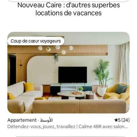
Nouveau Caire : d'autres superbes
locations de vacances
Coup de cœur voyageurs
Coup de cœur voyageurs
Appartement ⋅ الأوسط
Évaluation
5 (24)
Détendez-vous, jouez, travaillez | Calme 4BR avec salon
et centre sportif