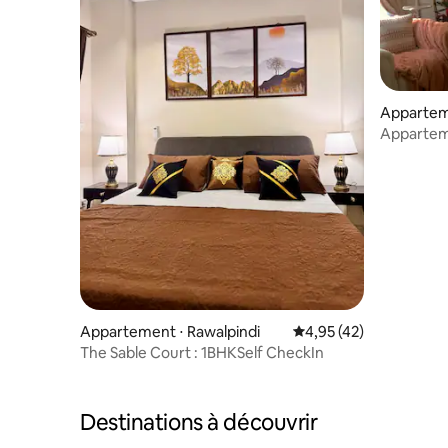
Apparteme
mabad
Apparteme
vintage à
Appartement ⋅ Rawalpindi
Évaluation moyenne su
4,95 (42)
The Sable Court : 1BHKSelf CheckIn
Destinations à découvrir