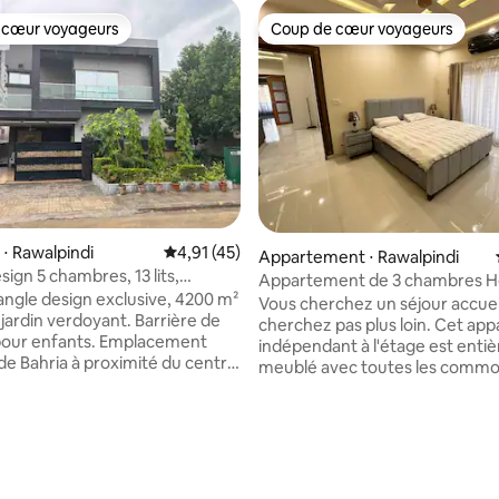
 cœur voyageurs
Coup de cœur voyageurs
 cœur voyageurs
Coup de cœur voyageurs
⋅ Rawalpindi
Évaluation moyenne sur la base de 45 comme
4,91 (45)
 sur la base de 40 commentaires : 5 sur 5
Appartement ⋅ Rawalpindi
ign 5 chambres, 13 lits,
Appartement de 3 chambres H
6 salles de bain, cuisine
angle design exclusive, 4200 m²
britannique
Vous cherchez un séjour accuei
 jardin verdoyant. Barrière de
cherchez pas plus loin. Cet appartement
pour enfants. Emplacement
indépendant à l'étage est ent
 de Bahria à proximité du centre
meublé avec toutes les commo
l Dominion, de Bahria Town
essentielles. Nous sommes une famille
 à quelques mètres de la salle
britannique vivant maintenant 
 de la zone commerciale avec
Pakistan, nous comprenons do
, pharmacies, distributeur
particulièrement les besoins d
e de billets, magasins de lait
Pakistanais d'outre-mer. Pour ne citer
umes, TCS, banque, restaurant,
que quelques-unes des installati