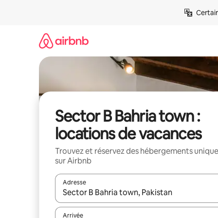
Aller
Certai
directement
au
contenu
Sector B Bahria town :
locations de vacances
Trouvez et réservez des hébergements uniqu
sur Airbnb
Adresse
Lorsque les résultats s'affichent, utilisez les flèc
Arrivée