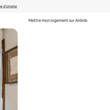
ue d'origine
Mettre mon logement sur Airbnb
sant glisser.