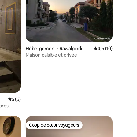
Hébergement ⋅ Rawalpindi
Évaluation moyenne s
4,5 (10)
Maison paisible et privée
mmentaires : 5 sur 5
Évaluation moyenne sur la base de 6 commentaires : 5 sur 5
5 (6)
bres,
Coup de cœur voyageurs
Coup de cœur voyageurs