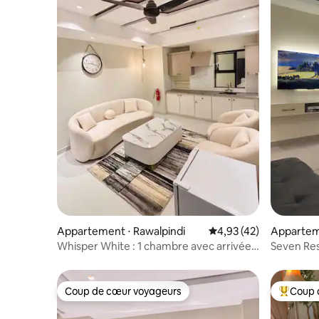
Appartement ⋅ Rawalpindi
Évaluation moyenne su
4,93 (42)
Appartem
Whisper White : 1 chambre avec arrivée
Seven Res
autonome à Bahria Town
|1 chambr
Coup de cœur voyageurs
Coup 
Coup de cœur voyageurs
Coups de