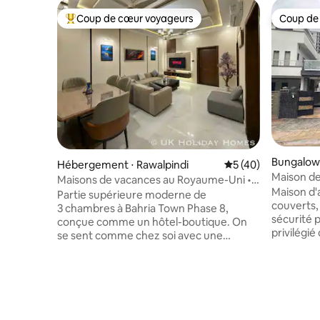
Coup de cœur voyageurs
Coup de
Coups de cœur voyageurs les plus appréciés
Coup de
Bungalow 
Hébergement ⋅ Rawalpindi
Évaluation moyenne
5 (40)
Maison des
Maisons de vacances au Royaume-Uni •
2 salons, 
Maison d'
Luxury 3BR Portion in Bahria
Partie supérieure moderne de
couverts,
3 chambres à Bahria Town Phase 8,
sécurité 
conçue comme un hôtel-boutique. On
privilégié
se sent comme chez soi avec une
commercia
touche de modernité et le confort d'un
Ph-8, Rwp
hôtel 5 ⭐️. 🛌 Chaque chambre dispose
de sport,
d'un lit King Size, d'une salle de bain
épiceries
moderne privée, d'un climatiseur, d'une
automatiqu
télévision connectée de 55 pouces avec
et de lég
Netflix et d'autres applications de