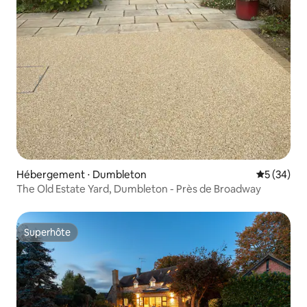
Hébergement ⋅ Dumbleton
Évaluation
5 (34)
The Old Estate Yard, Dumbleton - Près de Broadway
Superhôte
Superhôte