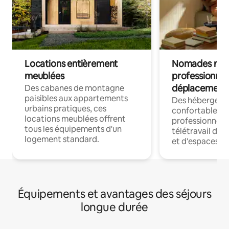
Locations entièrement
Nomades num
meublées
professionnel
déplacement
Des cabanes de montagne
paisibles aux appartements
Des hébergem
urbains pratiques, ces
confortables p
locations meublées offrent
professionnels
tous les équipements d'un
télétravail dis
logement standard.
et d'espaces de
Équipements et avantages des séjours
longue durée