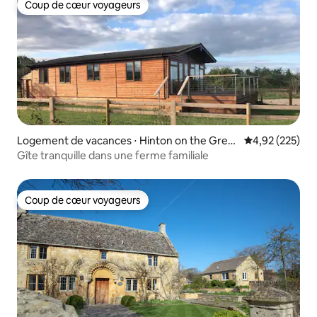
Coup de cœur voyageurs
Coup de cœur voyageurs
Logement de vacances ⋅ Hinton on the Gree
Évaluation moy
4,92 (225)
n
Gîte tranquille dans une ferme familiale
Coup de cœur voyageurs
Coup de cœur voyageurs