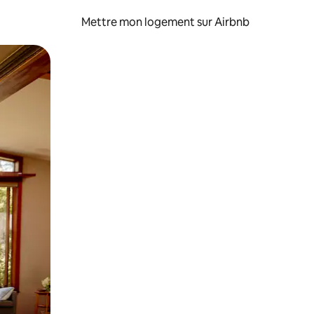
Mettre mon logement sur Airbnb
sant glisser.