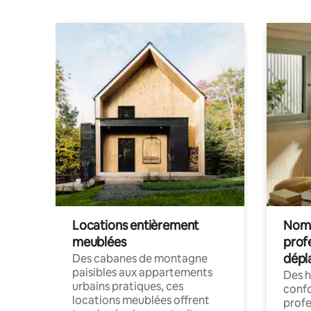
Locations entièrement
Noma
meublées
prof
dépl
Des cabanes de montagne
paisibles aux appartements
Des 
urbains pratiques, ces
confo
locations meublées offrent
profe