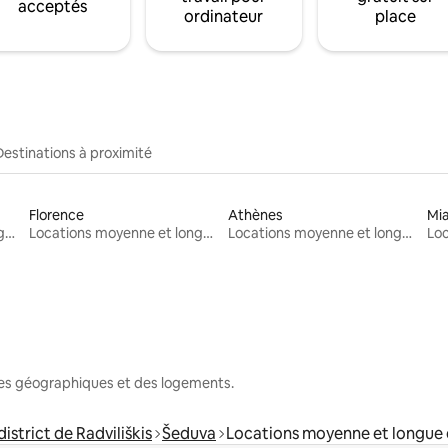
acceptés
ordinateur
place
Destinations à proximité
Florence
Athènes
Mi
Locations moyenne et longue durée
Locations moyenne et longue durée
Locations moyenne et longue durée
nes géographiques et des logements.
istrict de Radviliškis
Šeduva
Locations moyenne et longue