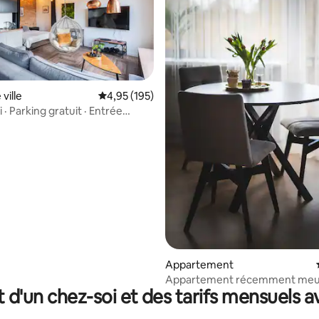
 sur la base de 35 commentaires : 5 sur 5
ville
Évaluation moyenne sur la base de 195 comme
4,95 (195)
ai · Parking gratuit · Entrée
Appartement
Appartement récemment meu
t d'un chez-soi et des tarifs mensuels 
centre ville