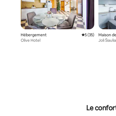
Hébergement
Évaluation moyenne
5 (35)
Maison de 
Olive Hotel
Joli Šiauli
privée
Le confor