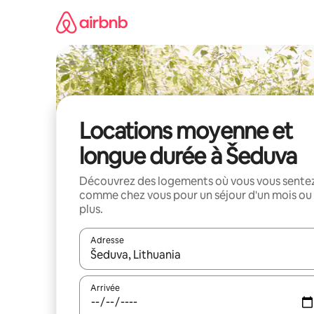
Aller
directement
au
contenu
Locations moyenne et
longue durée à Šeduva
Découvrez des logements où vous vous sente
comme chez vous pour un séjour d'un mois ou
plus.
Adresse
Lorsque les résultats s'affichent, utilisez les flèc
Arrivée