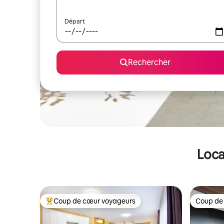
Départ
Rechercher
Loca
Coup de cœur voyageurs
Coup de
Coups de cœur voyageurs les plus appréciés
Coup de